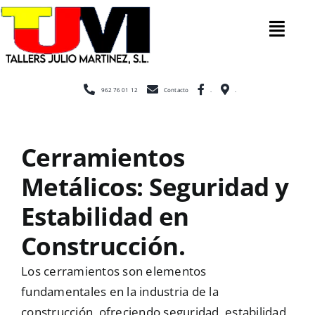
Saltar
al
Tog
contenido
Nav
Inicio
962 76 01 12
Contacto
.
.
Nosotros
Cerramientos
Metálicos: Seguridad y
Construcc
Estabilidad en
Cerramien
Construcción.
Los cerramientos son elementos
Escaleras
fundamentales en la industria de la
construcción, ofreciendo seguridad, estabilidad