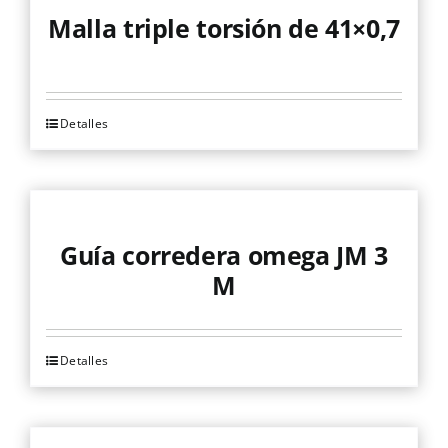
página
Malla triple torsión de 41×0,7
de
producto
Detalles
Guía corredera omega JM 3
M
Detalles