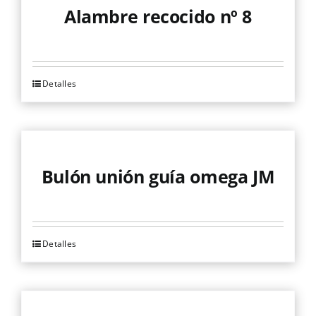
variantes.
Alambre recocido nº 8
Las
opciones
se
Detalles
pueden
elegir
en
la
página
Bulón unión guía omega JM
de
producto
Detalles