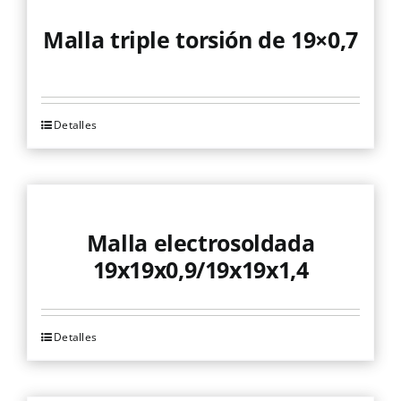
Malla triple torsión de 19×0,7
Detalles
Este
producto
tiene
múltiples
variantes.
Malla electrosoldada
Las
19x19x0,9/19x19x1,4
opciones
se
pueden
Detalles
Este
elegir
producto
en
tiene