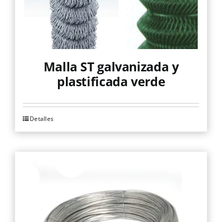
Malla ST galvanizada y
plastificada verde
Detalles
Este
producto
tiene
múltiples
variantes.
Las
opciones
se