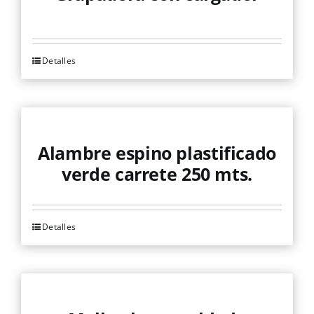
de
producto
Detalles
Alambre espino plastificado
verde carrete 250 mts.
Detalles