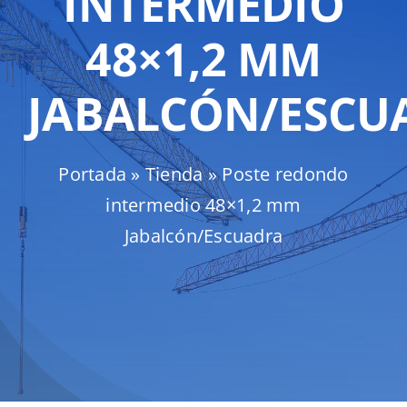
INTERMEDIO
Mallas
48×1,2 MM
JABALCÓN/ESCU
Noticias
Portada
»
Tienda
»
Poste redondo
Contacto
intermedio 48×1,2 mm
Jabalcón/Escuadra