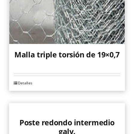
la
página
de
producto
Malla triple torsión de 19×0,7
Detalles
Este
producto
tiene
múltiples
variantes.
Poste redondo intermedio
Las
galv.