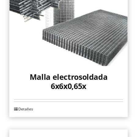
elegir
en
la
página
de
producto
Malla electrosoldada
6x6x0,65x
Detalles
Este
producto
tiene