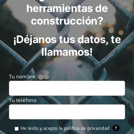
la
herramientas de
página
construcción?
de
producto
¡Déjanos tus datos, te
llamamos!
Tu nombre
Tu teléfono
He leido y acepto la
política de privacidad
?