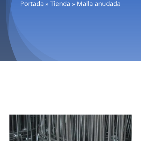
Portada
»
Tienda
»
Malla anudada
Mallas
Noticias
Contacto