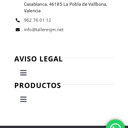
Casablanca, 46185 La Pobla de Vallbona,
Valencia
962 76 01 12
info@talleresjm.net
AVISO LEGAL
Toggle
Navigation
PRODUCTOS
Política de privacidad
Toggle
Condiciones de uso
Navigation
Escaleras
Ley de cookies