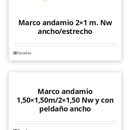
Marco andamio 2×1 m. Nw
ancho/estrecho
Detalles
Este
producto
tiene
múltiples
variantes.
Marco andamio
Las
1,50×1,50m/2×1,50 Nw y con
opciones
peldaño ancho
se
pueden