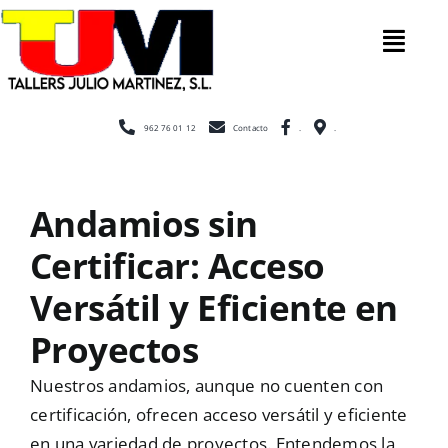
Saltar
al
Tog
contenido
Nav
Inicio
962 76 01 12
Contacto
.
.
Nosotros
Andamios sin
Certificar: Acceso
Construcc
Versátil y Eficiente en
Cerramien
Proyectos
Nuestros andamios, aunque no cuenten con
Escaleras
certificación, ofrecen acceso versátil y eficiente
en una variedad de proyectos. Entendemos la