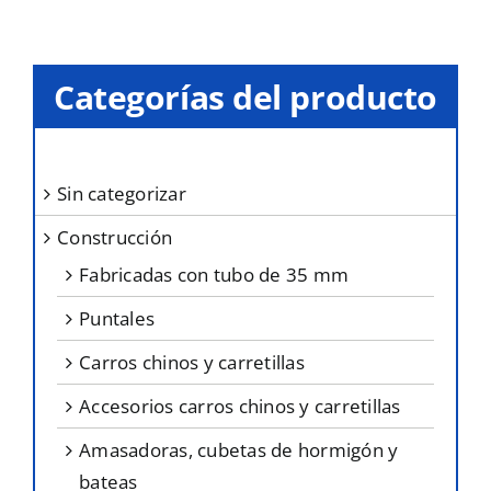
variantes.
página
Las
de
opciones
producto
Categorías del producto
se
pueden
elegir
sin categorizar
en
construcción
la
página
fabricadas con tubo de 35 mm
de
puntales
producto
carros chinos y carretillas
accesorios carros chinos y carretillas
amasadoras, cubetas de hormigón y
bateas