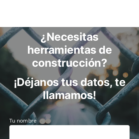
se
pueden
elegir
¿Necesitas
en
la
herramientas de
página
construcción?
de
producto
¡Déjanos tus datos, te
llamamos!
Tu nombre