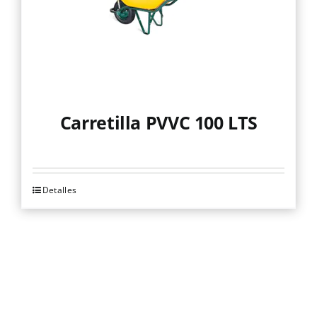
Carretilla PVVC 100 LTS
Detalles
Este
producto
tiene
múltiples
variantes.
Las
opciones