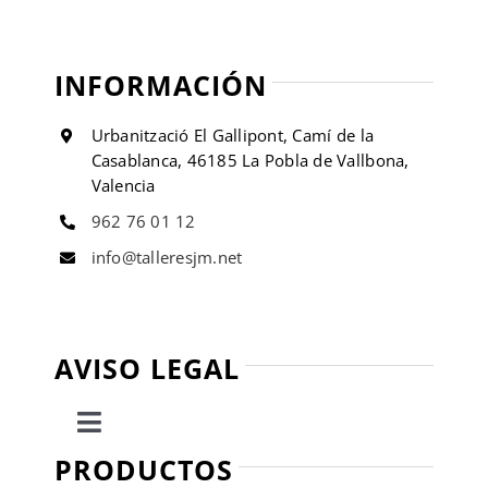
INFORMACIÓN
Urbanització El Gallipont, Camí de la
Casablanca, 46185 La Pobla de Vallbona,
Valencia
962 76 01 12
info@talleresjm.net
AVISO LEGAL
Toggle
Navigation
PRODUCTOS
Política de privacidad