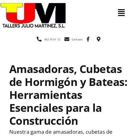
Saltar
al
Tog
contenido
Nav
Inicio
962 76 01 12
Contacto
.
.
Nosotros
Amasadoras, Cubetas
de Hormigón y Bateas:
Construcc
Herramientas
Cerramien
Esenciales para la
Construcción
Escaleras
Nuestra gama de amasadoras, cubetas de