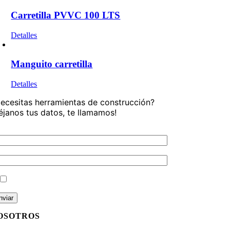
Carretilla PVVC 100 LTS
Este
Detalles
producto
tiene
múltiples
Manguito carretilla
variantes.
Las
Detalles
opciones
se
ecesitas herramientas de construcción?
pueden
éjanos tus datos, te llamamos!
elegir
en
 nombre
la
página
 teléfono
de
producto
He leido y acepto la
política de privacidad
?
OSOTROS