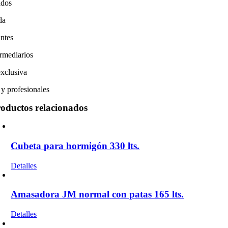
ados
da
ntes
ermediarios
exclusiva
 y profesionales
oductos relacionados
Cubeta para hormigón 330 lts.
Detalles
Amasadora JM normal con patas 165 lts.
Detalles