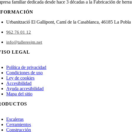
presa familiar dedicada desde hace 3 décadas a la Fabricación de herram
NFORMACIÓN
Urbanització El Gallipont, Camí de la Casablanca, 46185 La Pobla 
962 76 01 12
info@talleresjm.net
VISO LEGAL
oggle
avigation
Política de privacidad
Condiciones de uso
Ley de cookies
Accesibilidad
Ayuda accesibilidad
Mapa del sitio
RODUCTOS
oggle
avigation
Escaleras
Cerramientos
Construcción