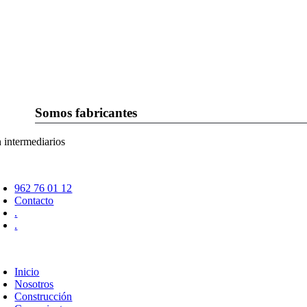
Saltar
al
contenido
Somos fabricantes
n intermediarios
oggle
avigation
962 76 01 12
Contacto
.
.
oggle
avigation
Inicio
Nosotros
Construcción