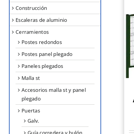
construcción
escaleras de aluminio
cerramientos
postes redondos
postes panel plegado
paneles plegados
malla st
accesorios malla st y panel
plegado
puertas
galv.
guía corredera y bulón