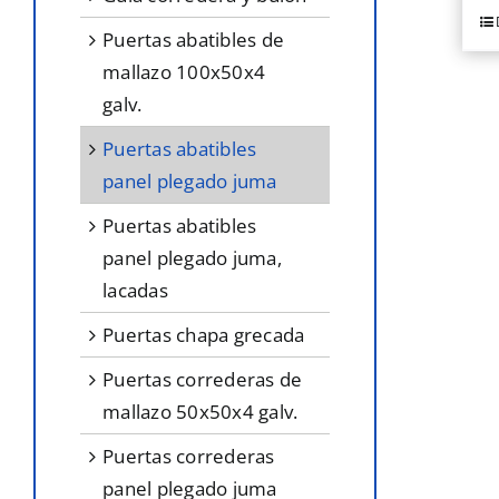
Es
puertas abatibles de
p
mallazo 100x50x4
ti
galv.
mú
puertas abatibles
va
panel plegado juma
L
o
puertas abatibles
s
panel plegado juma,
p
lacadas
el
puertas chapa grecada
e
puertas correderas de
la
mallazo 50x50x4 galv.
pá
d
puertas correderas
p
panel plegado juma