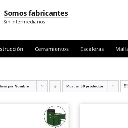
Somos fabricantes
Sin intermediarios
strucción
Cerramientos
Escaleras
Mall
dena por
Nombre
Mostrar
30 productos