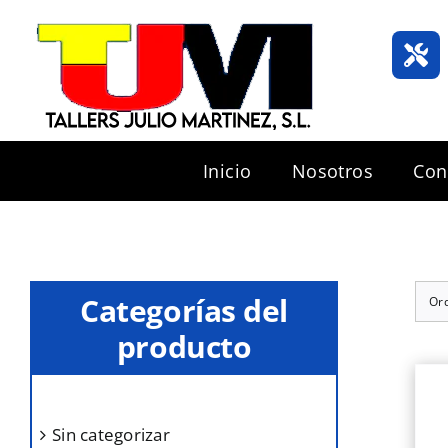
Saltar
al
contenido
Inicio
Nosotros
Con
Categorías del
Or
producto
sin categorizar