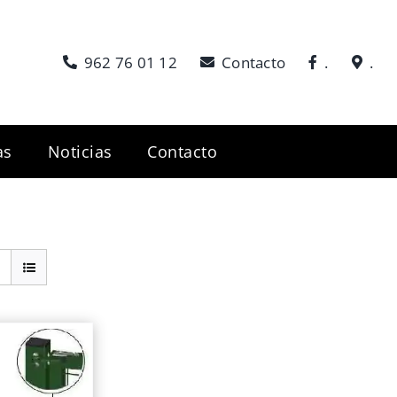
962 76 01 12
Contacto
.
.
as
Noticias
Contacto