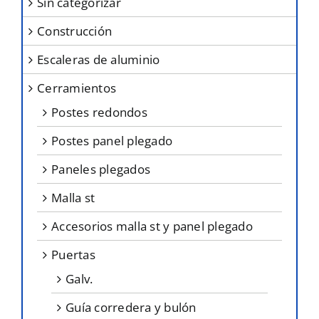
sin categorizar
en
construcción
la
página
escaleras de aluminio
de
cerramientos
producto
postes redondos
postes panel plegado
paneles plegados
malla st
accesorios malla st y panel plegado
puertas
galv.
guía corredera y bulón