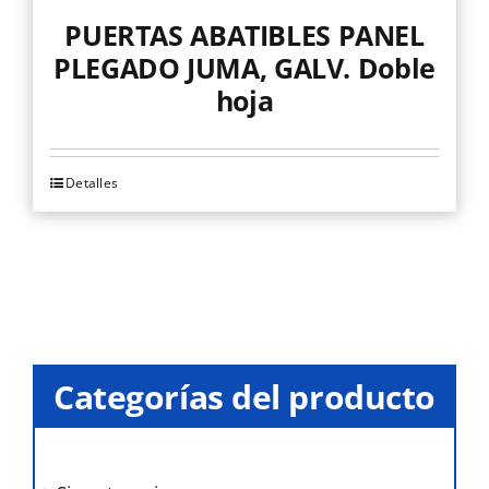
PUERTAS ABATIBLES PANEL
PLEGADO JUMA, GALV. Doble
hoja
Detalles
Este
producto
tiene
múltiples
variantes.
Las
opciones
Categorías del producto
se
pueden
elegir