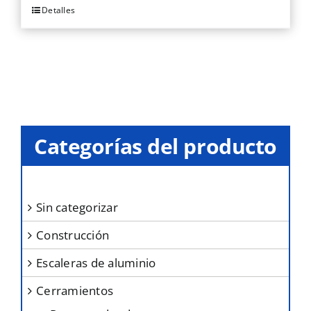
Detalles
Este
producto
tiene
múltiples
variantes.
Las
opciones
Categorías del producto
se
pueden
elegir
sin categorizar
en
construcción
la
página
escaleras de aluminio
de
cerramientos
producto