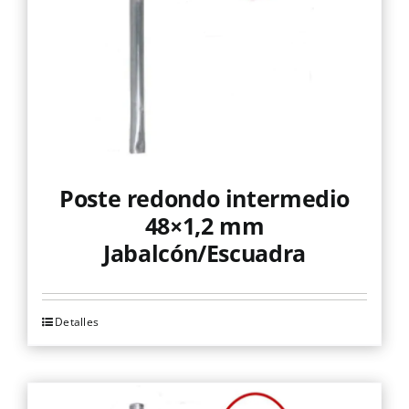
pueden
elegir
en
la
página
de
producto
Poste redondo intermedio
48×1,2 mm
Jabalcón/Escuadra
Detalles
Este
producto
tiene
múltiples