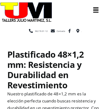
Saltar
al
Tog
contenido
Nav
Inicio
962 76 01 12
Contacto
.
.
Nosotros
Plastificado 48×1,2
mm: Resistencia y
Construcc
Durabilidad en
Cerramien
Revestimiento
Nuestro plastificado de 48×1,2 mm es la
Escaleras
elección perfecta cuando buscas resistencia y
durabilidad en un revestimiento protector. Con