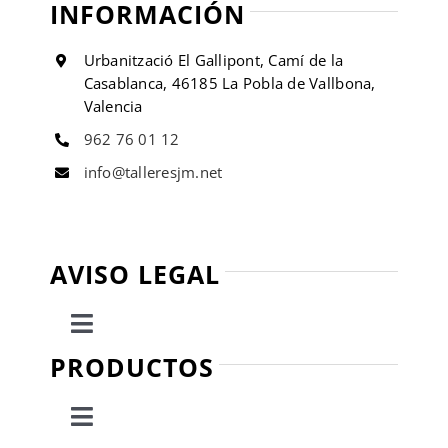
INFORMACIÓN
Urbanització El Gallipont, Camí de la
Casablanca, 46185 La Pobla de Vallbona,
Valencia
962 76 01 12
info@talleresjm.net
AVISO LEGAL
Toggle
Navigation
PRODUCTOS
Política de privacidad
Toggle
Condiciones de uso
Navigation