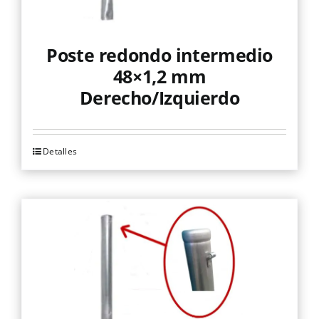
Poste redondo intermedio
48×1,2 mm
Derecho/Izquierdo
Detalles
Este
producto
tiene
múltiples
variantes.
Las
opciones
se