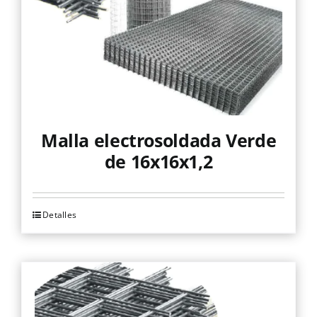
elegir
en
la
página
de
producto
Malla electrosoldada Verde
de 16x16x1,2
Detalles
Este
producto
tiene
múltiples
variantes.