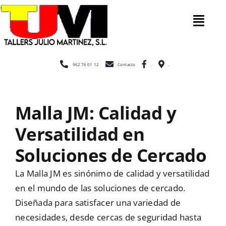
Saltar
al
Tog
contenido
Nav
Inicio
962 76 01 12
Contacto
.
.
Nosotros
Malla JM: Calidad y
Versatilidad en
Construcc
Soluciones de Cercado
Cerramien
La Malla JM es sinónimo de calidad y versatilidad
en el mundo de las soluciones de cercado.
Diseñada para satisfacer una variedad de
Escaleras
necesidades, desde cercas de seguridad hasta