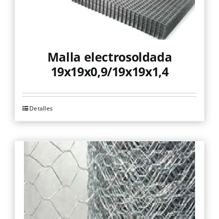
página
de
producto
Malla electrosoldada
19x19x0,9/19x19x1,4
Detalles
Este
producto
tiene
múltiples
variantes.
Las
opciones
se