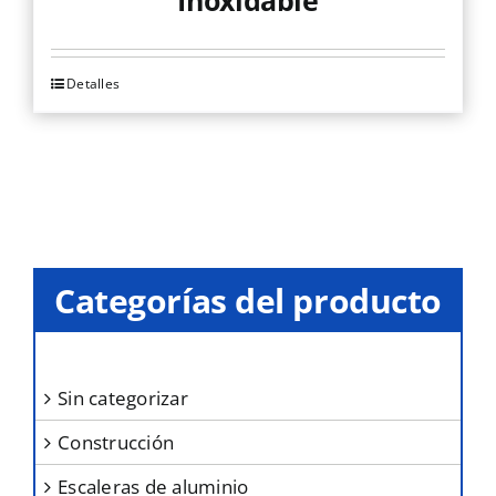
Inoxidable
Detalles
Este
producto
tiene
múltiples
variantes.
Las
opciones
Categorías del producto
se
pueden
elegir
sin categorizar
en
construcción
la
página
escaleras de aluminio