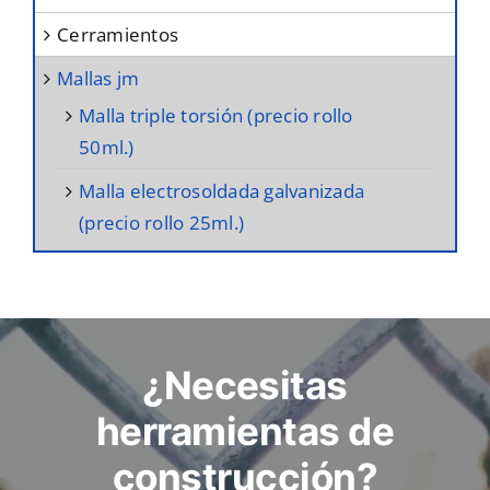
de
cerramientos
producto
mallas jm
malla triple torsión (precio rollo
50ml.)
malla electrosoldada galvanizada
(precio rollo 25ml.)
¿Necesitas
herramientas de
construcción?