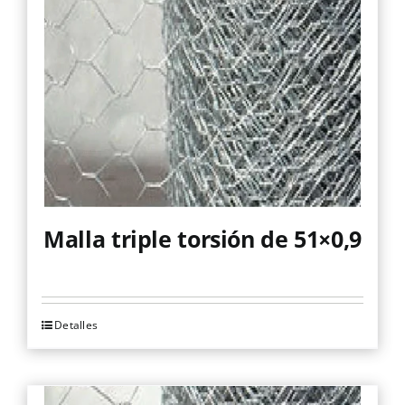
se
pueden
elegir
en
la
página
de
producto
Malla triple torsión de 51×0,9
Detalles