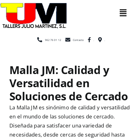
Saltar
al
Tog
contenido
Nav
Inicio
962 76 01 12
Contacto
.
.
Nosotros
Malla JM: Calidad y
Versatilidad en
Construcc
Soluciones de Cercado
Cerramien
La Malla JM es sinónimo de calidad y versatilidad
en el mundo de las soluciones de cercado.
Diseñada para satisfacer una variedad de
Escaleras
necesidades, desde cercas de seguridad hasta