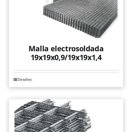
en
la
página
de
producto
Malla electrosoldada
19x19x0,9/19x19x1,4
Detalles
Este
producto
tiene
múltiples
variantes.
Las