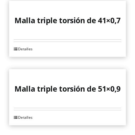
en
múltiples
la
variantes.
página
Malla triple torsión de 41×0,7
Las
de
opciones
producto
se
Detalles
pueden
elegir
en
la
página
Malla triple torsión de 51×0,9
de
producto
Detalles