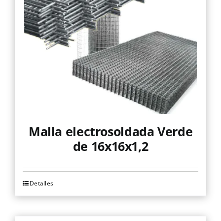
se
pueden
elegir
en
la
página
de
producto
Malla electrosoldada Verde
de 16x16x1,2
Detalles
Este
producto
tiene