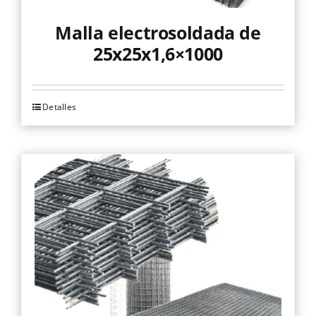
producto
Malla electrosoldada de
25x25x1,6×1000
Detalles