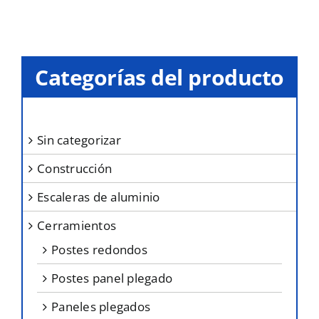
la
página
de
producto
Categorías del producto
sin categorizar
construcción
escaleras de aluminio
cerramientos
postes redondos
postes panel plegado
paneles plegados