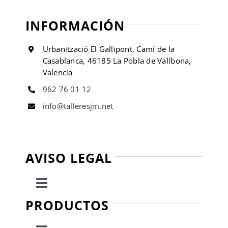
INFORMACIÓN
Urbanització El Gallipont, Camí de la
Casablanca, 46185 La Pobla de Vallbona,
Valencia
962 76 01 12
info@talleresjm.net
AVISO LEGAL
Toggle
Navigation
PRODUCTOS
Política de privacidad