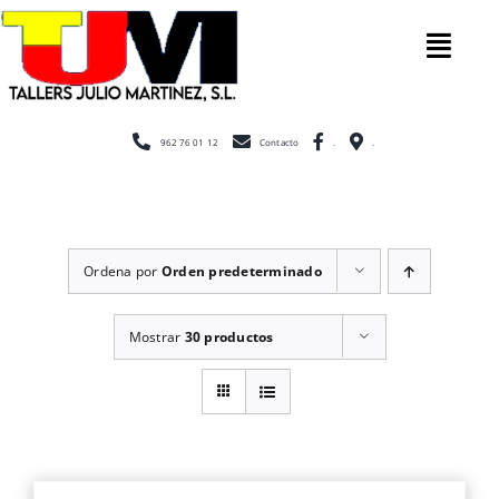
Saltar
al
Tog
contenido
Nav
Inicio
962 76 01 12
Contacto
.
.
Nosotros
Ordena por
Orden predeterminado
Construcc
Mostrar
30 productos
Cerramien
Escaleras