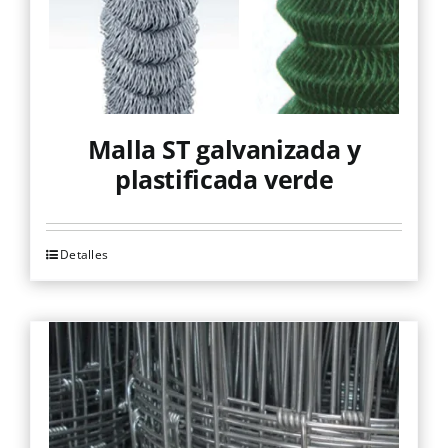
Malla ST galvanizada y
plastificada verde
Detalles
Este
producto
tiene
múltiples
variantes.
Las
opciones