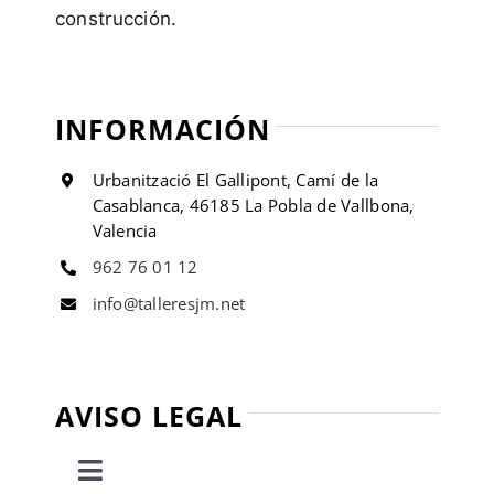
construcción.
INFORMACIÓN
Urbanització El Gallipont, Camí de la
Casablanca, 46185 La Pobla de Vallbona,
Valencia
962 76 01 12
info@talleresjm.net
AVISO LEGAL
Toggle