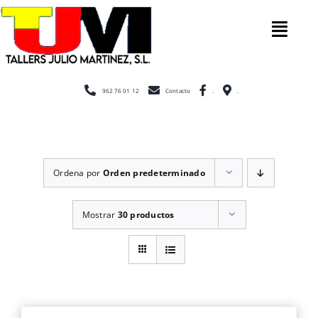
Saltar
al
Tog
contenido
Nav
Inicio
962 76 01 12
Contacto
.
.
Nosotros
Ordena por
Orden predeterminado
Construcc
Mostrar
30 productos
Cerramien
Escaleras