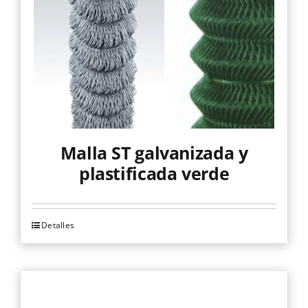
pueden
elegir
en
la
página
de
producto
Malla ST galvanizada y
plastificada verde
Detalles
Este
producto
tiene
múltiples