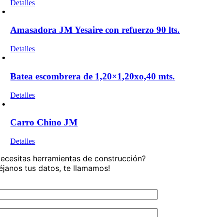
Detalles
Amasadora JM Yesaire con refuerzo 90 lts.
Detalles
Batea escombrera de 1,20×1,20xo,40 mts.
Detalles
Carro Chino JM
Detalles
ecesitas herramientas de construcción?
éjanos tus datos, te llamamos!
 nombre
 teléfono