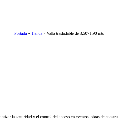
Portada
»
Tienda
»
Valla trasladable de 3,50×1,90 mts
ntizar la seguridad y el control del acceso en eventos, obras de constru