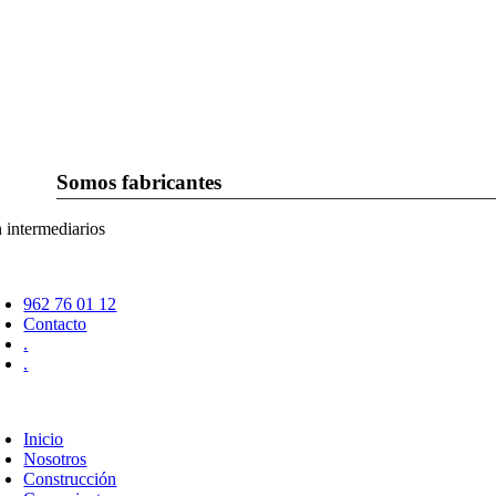
Saltar
al
contenido
Somos fabricantes
n intermediarios
oggle
avigation
962 76 01 12
Contacto
.
.
oggle
avigation
Inicio
Nosotros
Construcción