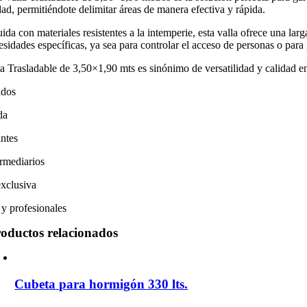
ad, permitiéndote delimitar áreas de manera efectiva y rápida.
ida con materiales resistentes a la intemperie, esta valla ofrece una lar
esidades específicas, ya sea para controlar el acceso de personas o para 
a Trasladable de 3,50×1,90 mts es sinónimo de versatilidad y calidad en 
ados
da
ntes
ermediarios
exclusiva
 y profesionales
oductos relacionados
Cubeta para hormigón 330 lts.