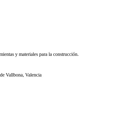
 la Finalidad; responder a su consulta y enviarle la información que solicita. La Legitimación; 
ctificación, Limitación o Suprimir tus datos en
info@tallersjm.net
. Para más información consul
ientas y materiales para la construcción.
de Vallbona, Valencia