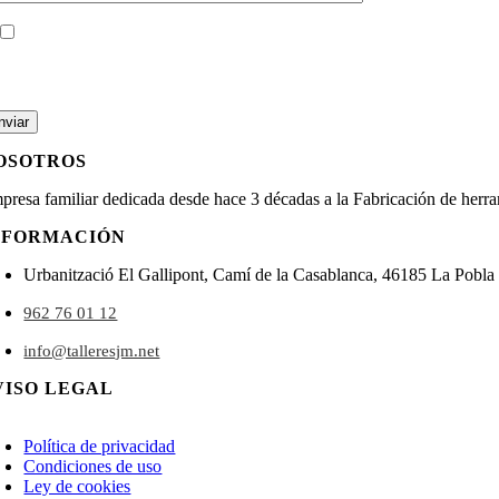
He leido y acepto la
política de privacidad
?
pulsar ENVIAR nos facilitas tus datos, informandote que el Responsable es: tallersjm.net, siendo
nuestro sitio web hasta la resolución de la consulta. Podrás ejercer Tus Derechos de Acceso, Re
OSOTROS
presa familiar dedicada desde hace 3 décadas a la Fabricación de herram
NFORMACIÓN
Urbanització El Gallipont, Camí de la Casablanca, 46185 La Pobla 
962 76 01 12
info@talleresjm.net
VISO LEGAL
oggle
avigation
Política de privacidad
Condiciones de uso
Ley de cookies