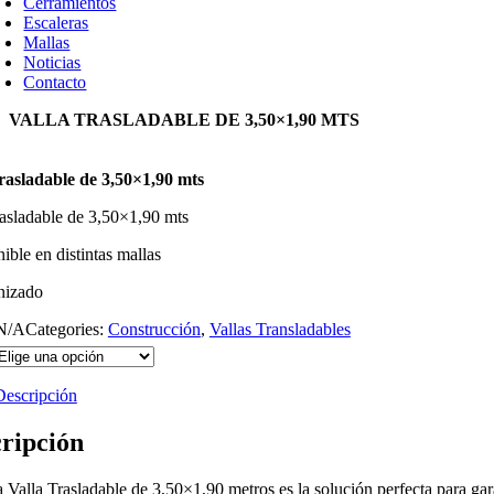
Cerramientos
Escaleras
Mallas
Noticias
Contacto
VALLA TRASLADABLE DE 3,50×1,90 MTS
trasladable de 3,50×1,90 mts
rasladable de 3,50×1,90 mts
ible en distintas mallas
nizado
N/A
Categories:
Construcción
,
Vallas Transladables
Descripción
ripción
 Valla Trasladable de 3,50×1,90 metros es la solución perfecta para gara