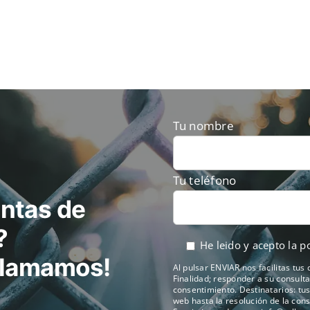
Tu nombre
Tu teléfono
ntas de
?
He leido y acepto la
po
 llamamos!
Al pulsar ENVIAR nos facilitas tus
Finalidad; responder a su consulta 
consentimiento. Destinatarios: tu
web hasta la resolución de la cons