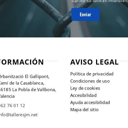
Suprimir tus datos en
info@taller
FORMACIÓN
AVISO LEGAL
Política de privacidad
rbanització El Gallipont,
Condiciones de uso
amí de la Casablanca,
Ley de cookies
46185 La Pobla de Vallbona,
Accesibilidad
alencia
Ayuda accesibilidad
962 76 01 12
Mapa del sitio
nfo@talleresjm.net