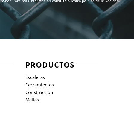
sjm.net
. Para más información consulte nuestra
política de privacidad
.
PRODUCTOS
Escaleras
Cerramientos
Construcción
Mallas