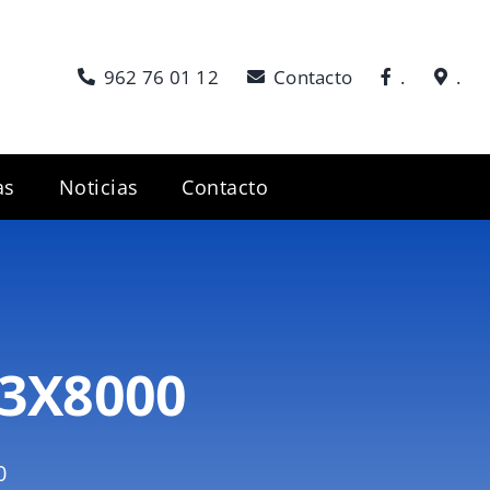
962 76 01 12
Contacto
.
.
as
Noticias
Contacto
3X8000
0