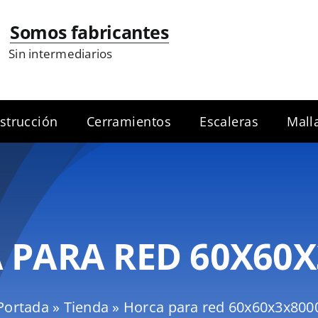
Somos fabricantes
Sin intermediarios
strucción
Cerramientos
Escaleras
Mall
 PARA RED 60X60X
Portada
»
Tienda
»
Horca para red 60x60x3x800