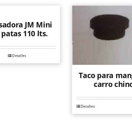
adora JM Mini
 patas 110 lts.
Detalles
Taco para man
carro chin
Detalles