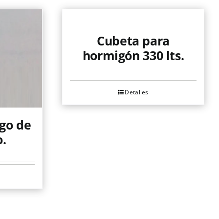
Cubeta para
hormigón 330 lts.
Detalles
go de
o.