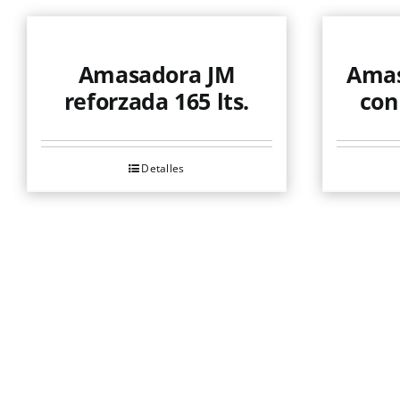
Amasadora JM
Amas
reforzada 165 lts.
con
Detalles