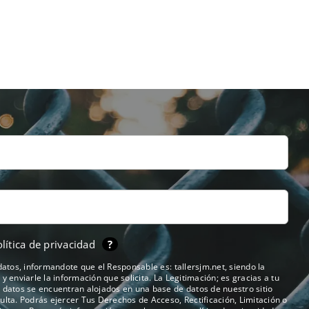
lítica de privacidad
?
 datos, informandote que el Responsable es: tallersjm.net, siendo la
y enviarle la información que solicita. La Legitimación; es gracias a tu
s datos se encuentran alojados en una base de datos de nuestro sitio
ulta. Podrás ejercer Tus Derechos de Acceso, Rectificación, Limitación o