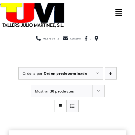
Saltar
al
Tog
contenido
Nav
Inicio
962 76 01 12
Contacto
.
.
Nosotros
Ordena por
Orden predeterminado
Construcción
Mostrar
30 productos
Cerramientos
Escaleras