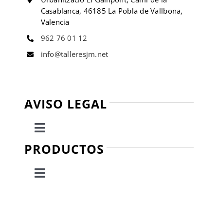
Casablanca, 46185 La Pobla de Vallbona,
Valencia
962 76 01 12
info@talleresjm.net
AVISO LEGAL
Toggle
Navigation
PRODUCTOS
Política de privacidad
Toggle
Condiciones de uso
Navigation
Escaleras
Ley de cookies