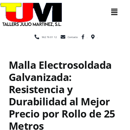
Saltar
al
Tog
contenido
Nav
Inicio
962 76 01 12
Contacto
.
.
Nosotros
Malla Electrosoldada
Galvanizada:
Construcc
Resistencia y
Cerramien
Durabilidad al Mejor
Precio por Rollo de 25
Escaleras
Metros