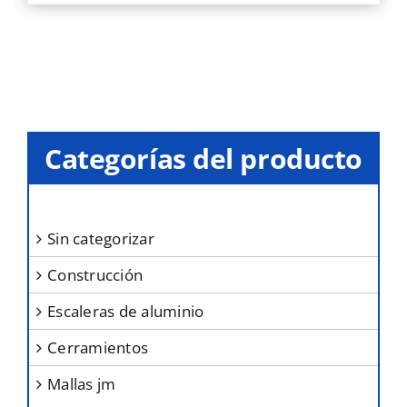
producto
tiene
múltiples
variantes.
Las
opciones
Categorías del producto
se
pueden
elegir
sin categorizar
en
construcción
la
página
escaleras de aluminio
de
cerramientos
producto
mallas jm