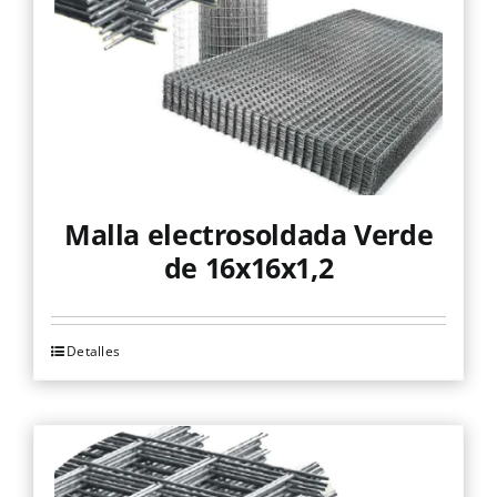
elegir
en
la
página
de
producto
Malla electrosoldada Verde
de 16x16x1,2
Detalles
Este
producto
tiene
múltiples
variantes.