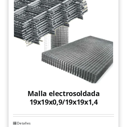
Malla electrosoldada
19x19x0,9/19x19x1,4
Detalles
Este