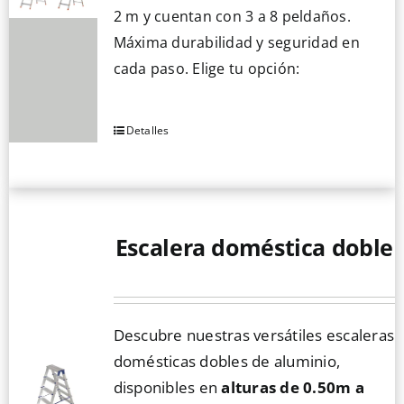
2 m y cuentan con 3 a 8 peldaños.
Máxima durabilidad y seguridad en
cada paso. Elige tu opción:
Detalles
Este
producto
tiene
múltiples
variantes.
Escalera doméstica doble
Las
opciones
se
Descubre nuestras versátiles escaleras
pueden
domésticas dobles de aluminio,
elegir
disponibles en
alturas de 0.50m a
en