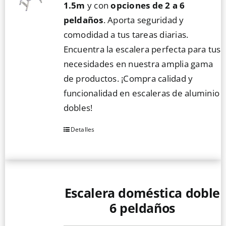
1.5m
y con
opciones de 2 a 6
la
peldaños
. Aporta seguridad y
página
comodidad a tus tareas diarias.
de
Encuentra la escalera perfecta para tus
producto
necesidades en nuestra amplia gama
de productos. ¡Compra calidad y
funcionalidad en escaleras de aluminio
dobles!
Detalles
Este
producto
tiene
múltiples
Escalera doméstica doble
variantes.
Las
6 peldaños
opciones