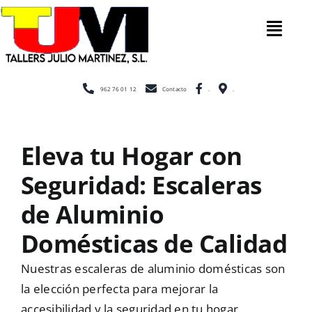
Saltar
al
Tog
contenido
Nav
Inicio
962 76 01 12
Contacto
.
.
Nosotros
Eleva tu Hogar con
Seguridad: Escaleras
Construcción
de Aluminio
Cerramientos
Domésticas de Calidad
Nuestras escaleras de aluminio domésticas son
Escaleras
la elección perfecta para mejorar la
accesibilidad y la seguridad en tu hogar.