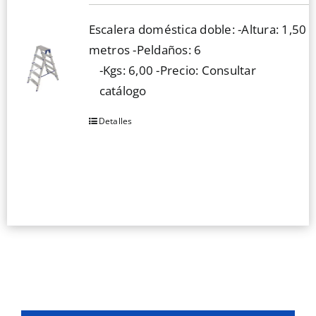
se
Escalera doméstica doble: -Altura: 1,50
pueden
metros -Peldaños: 6
elegir
-Kgs: 6,00 -Precio: Consultar
en
catálogo
la
página
Detalles
de
producto