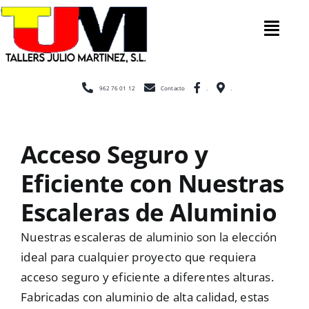
Saltar
al
Tog
contenido
Nav
Inicio
962 76 01 12
Contacto
.
.
Nosotros
Acceso Seguro y
Eficiente con Nuestras
Construcción
Escaleras de Aluminio
Cerramientos
Nuestras escaleras de aluminio son la elección
ideal para cualquier proyecto que requiera
acceso seguro y eficiente a diferentes alturas.
Escaleras
Fabricadas con aluminio de alta calidad, estas