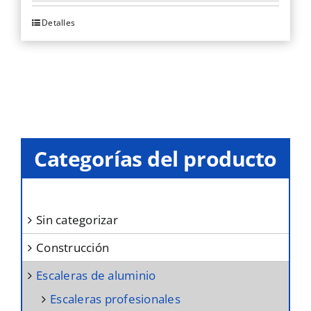
Detalles
Este
producto
tiene
múltiples
variantes.
Las
opciones
Categorías del producto
se
pueden
elegir
sin categorizar
en
construcción
la
página
escaleras de aluminio
de
escaleras profesionales
producto