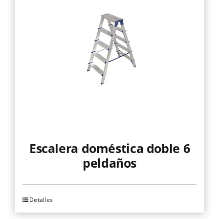
Las
opciones
se
pueden
elegir
en
la
página
de
producto
Escalera doméstica doble 6
peldaños
Detalles