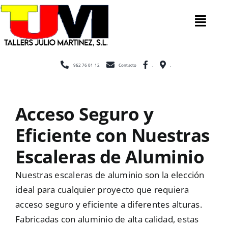
Saltar
al
Tog
contenido
Nav
Inicio
962 76 01 12
Contacto
.
.
Nosotros
Acceso Seguro y
Eficiente con Nuestras
Construcción
Escaleras de Aluminio
Cerramientos
Nuestras escaleras de aluminio son la elección
ideal para cualquier proyecto que requiera
acceso seguro y eficiente a diferentes alturas.
Escaleras
Fabricadas con aluminio de alta calidad, estas