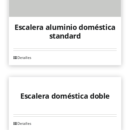
Escalera aluminio doméstica
standard
Detalles
Este
producto
tiene
múltiples
variantes.
Escalera doméstica doble
Las
opciones
se
Detalles
Este
pueden