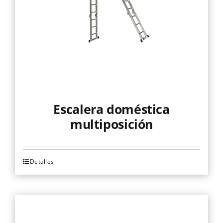
Escalera doméstica
multiposición
Detalles
Este
producto
tiene
múltiples
variantes.