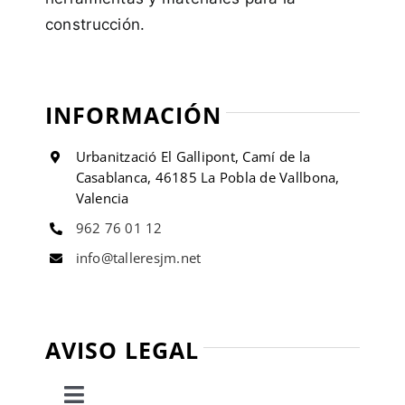
construcción.
INFORMACIÓN
Urbanització El Gallipont, Camí de la
Casablanca, 46185 La Pobla de Vallbona,
Valencia
962 76 01 12
info@talleresjm.net
AVISO LEGAL
Toggle