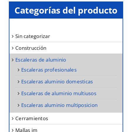
opciones
Categorías del producto
se
pueden
elegir
sin categorizar
en
construcción
la
página
escaleras de aluminio
de
escaleras profesionales
producto
escaleras aluminio domesticas
escaleras de aluminio multiusos
escaleras aluminio multiposicion
cerramientos
mallas jm