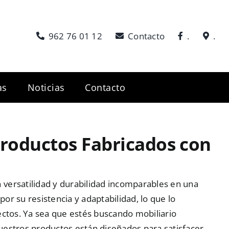
962 76 01 12
Contacto
.
.
as
Noticias
Contacto
 Productos Fabricados con
versatilidad y durabilidad incomparables en una
r su resistencia y adaptabilidad, lo que lo
ectos. Ya sea que estés buscando mobiliario
uestros productos están diseñados para satisfacer