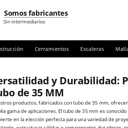
Somos fabricantes
Sin intermediarios
strucción
Cerramientos
Escaleras
Mall
ersatilidad y Durabilidad:
ubo de 35 MM
stros productos, fabricados con tubo de 35 mm, ofrecen 
ia gama de aplicaciones. El tubo de 35 mm es conocido po
ierte en la elección perfecta para una variedad de proy
istente, estructuras sólidas o componentes duraderos, n