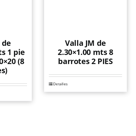
 de
Valla JM de
s 1 pie
2.30×1.00 mts 8
0×20 (8
barrotes 2 PIES
s)
Detalles