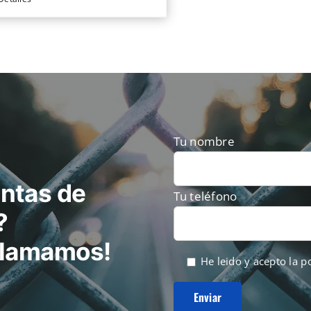
Tu nombre
ntas de
Tu teléfono
?
 llamamos!
He leido y acepto la
po