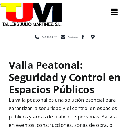
Saltar
al
Tog
contenido
Nav
Inicio
962 76 01 12
Contacto
.
.
Nosotros
Valla Peatonal:
Seguridad y Control en
Construcc
Espacios Públicos
Cerramien
La valla peatonal es una solución esencial para
garantizar la seguridad y el control en espacios
públicos y áreas de tráfico de personas. Ya sea
Escaleras
en eventos, construcciones, zonas de obra, o