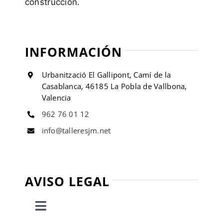
construcción.
INFORMACIÓN
Urbanització El Gallipont, Camí de la
Casablanca, 46185 La Pobla de Vallbona,
Valencia
962 76 01 12
info@talleresjm.net
AVISO LEGAL
Toggle
Navigation