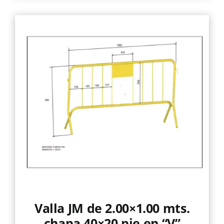
Valla JM de 2.00×1.00 mts.
chapa 40×20 pie en “V”