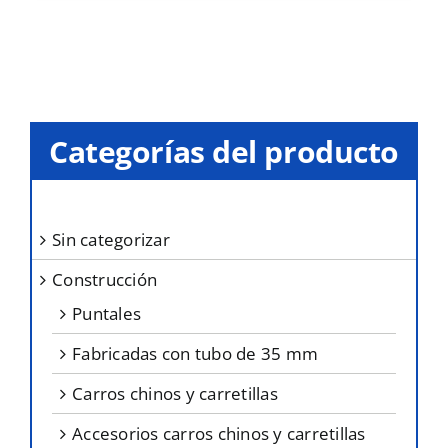
tiene
en
múltiples
la
variantes.
página
Las
de
opciones
producto
Categorías del producto
se
pueden
elegir
sin categorizar
en
construcción
la
página
puntales
de
fabricadas con tubo de 35 mm
producto
carros chinos y carretillas
accesorios carros chinos y carretillas