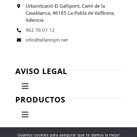
Urbanització El Gallipont, Camí de la
Casablanca, 46185 La Pobla de Vallbona,
Valencia
962 76 01 12
info@talleresjm.net
AVISO LEGAL
Toggle
Navigation
PRODUCTOS
Política de privacidad
Toggle
Condiciones de uso
Navigation
Escaleras
Usamos cookies para asegurar que te damos la mejor