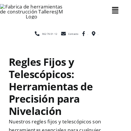
Saltar
al
Tog
contenido
Nav
Inicio
962 76 01 12
Contacto
.
.
Nosotros
Regles Fijos y
Telescópicos:
Construcc
Herramientas de
Precisión para
Cerramien
Nivelación
Escaleras
Nuestros regles fijos y telescópicos son
herramientas esenciales para cualquier