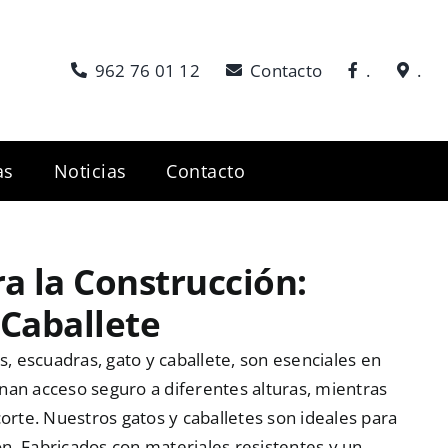
962 76 01 12
Contacto
.
.
as
Noticias
Contacto
a la Construcción:
 Caballete
 escuadras, gato y caballete, son esenciales en
nan acceso seguro a diferentes alturas, mientras
corte. Nuestros gatos y caballetes son ideales para
n. Fabricados con materiales resistentes y un