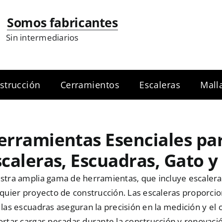
Somos fabricantes
Sin intermediarios
strucción
Cerramientos
Escaleras
Mall
erramientas Esenciales par
scaleras, Escuadras, Gato y
tra amplia gama de herramientas, que incluye escaleras,
quier proyecto de construcción. Las escaleras proporcio
las escuadras aseguran la precisión en la medición y el 
rtar cargas pesadas durante la construcción y renovació