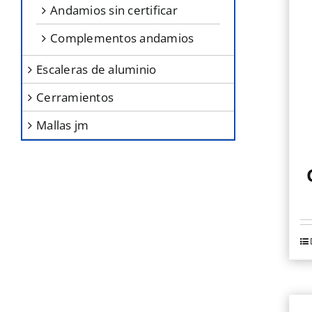
andamios sin certificar
complementos andamios
escaleras de aluminio
cerramientos
mallas jm
Es
p
ti
mú