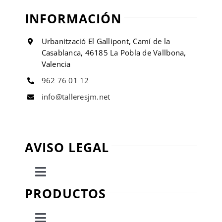
INFORMACIÓN
Urbanització El Gallipont, Camí de la
Casablanca, 46185 La Pobla de Vallbona,
Valencia
962 76 01 12
info@talleresjm.net
AVISO LEGAL
Toggle
Navigation
PRODUCTOS
Política de privacidad
Toggle