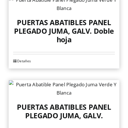
Mallas
PUERTAS ABATIBLES PANEL
PLEGADO JUMA, GALV. Doble
Noticias
hoja
Contacto
Detalles
Este
producto
tiene
múltiples
variantes.
Las
PUERTAS ABATIBLES PANEL
opciones
PLEGADO JUMA, GALV.
se