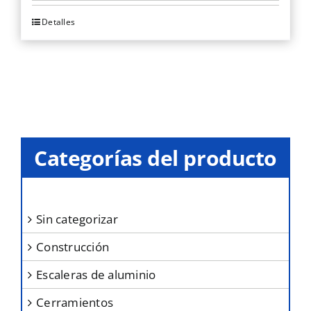
pueden
elegir
Detalles
Este
en
producto
la
tiene
página
múltiples
de
variantes.
producto
Las
opciones
Categorías del producto
se
pueden
elegir
sin categorizar
en
construcción
la
página
escaleras de aluminio
de
cerramientos
producto