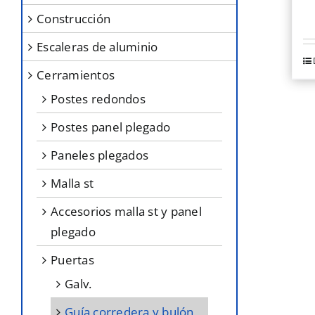
construcción
escaleras de aluminio
cerramientos
postes redondos
postes panel plegado
paneles plegados
malla st
accesorios malla st y panel
plegado
puertas
galv.
guía corredera y bulón