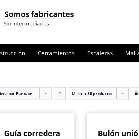
Somos fabricantes
Sin intermediarios
strucción
Cerramientos
Escaleras
Mall
dena por
Puntuar
Mostrar
30 productos
Guía corredera
Bulón unió