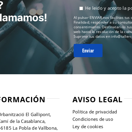
?
He leido y acepto la
po
 llamamos!
Al pulsar ENVIAR nos facilitas tus
Finalidad; responder a su consulta 
consentimiento. Destinatarios: tu
web hasta la resolución de la cons
Suprimir tus datos en
info@taller
FORMACIÓN
AVISO LEGAL
Política de privacidad
rbanització El Gallipont,
Condiciones de uso
amí de la Casablanca,
Ley de cookies
46185 La Pobla de Vallbona,