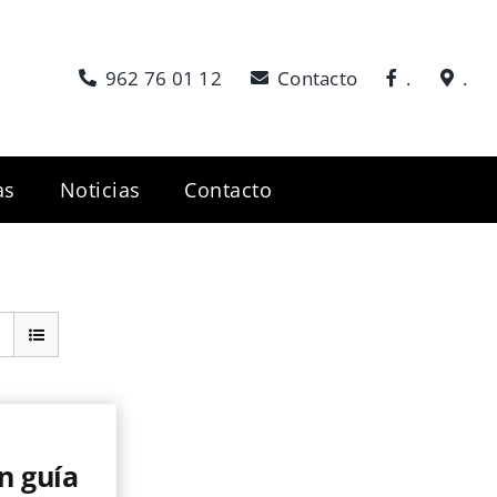
962 76 01 12
Contacto
.
.
as
Noticias
Contacto
n guía