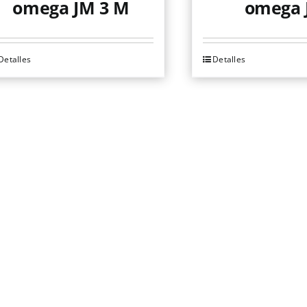
omega JM 3 M
omega 
Detalles
Detalles