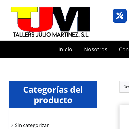
Saltar
al
contenido
Inicio
Nosotros
Con
Categorías del
Or
producto
sin categorizar