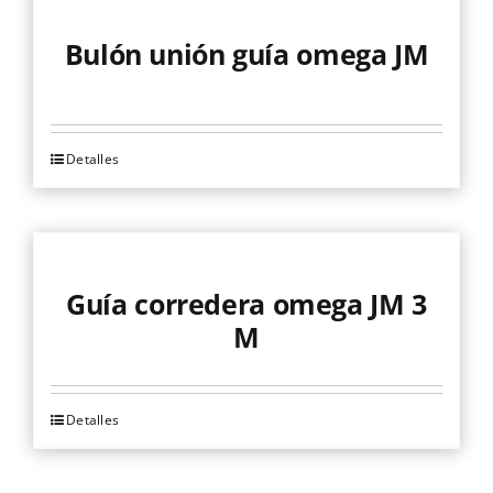
Mallas
Bulón unión guía omega JM
Noticias
Detalles
Contacto
Guía corredera omega JM 3
M
Detalles