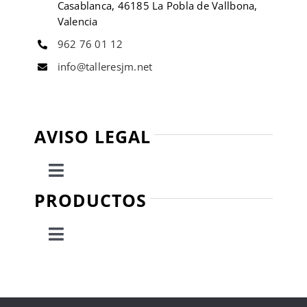
Casablanca, 46185 La Pobla de Vallbona,
Valencia
962 76 01 12
info@talleresjm.net
AVISO LEGAL
Toggle
Navigation
PRODUCTOS
Política de privacidad
Toggle
Condiciones de uso
Navigation
Escaleras
Ley de cookies