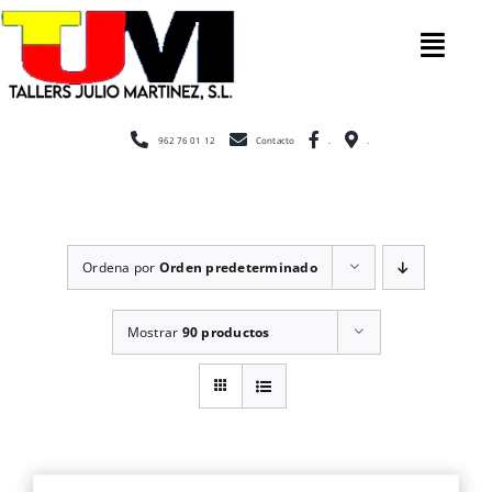
Saltar
al
Tog
contenido
Nav
Inicio
962 76 01 12
Contacto
.
.
Nosotros
Ordena por
Orden predeterminado
Construcción
Mostrar
90 productos
Cerramientos
Escaleras