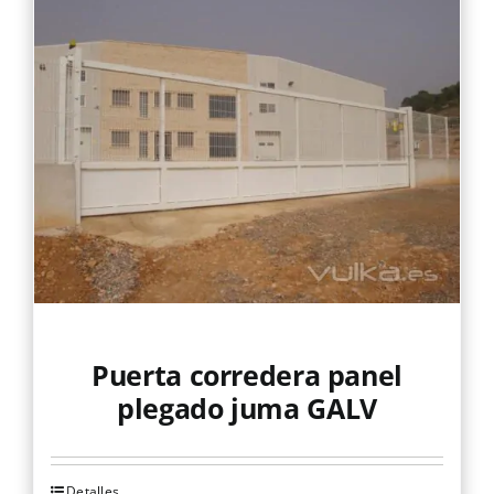
variantes.
Las
opciones
se
pueden
elegir
en
la
página
de
producto
Puerta corredera panel
plegado juma GALV
Detalles