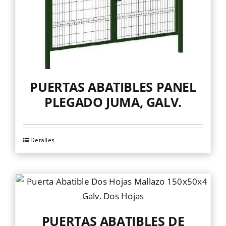
en
la
página
de
producto
PUERTAS ABATIBLES PANEL
PLEGADO JUMA, GALV.
Detalles
Este
producto
tiene
múltiples
variantes.
Las
PUERTAS ABATIBLES DE