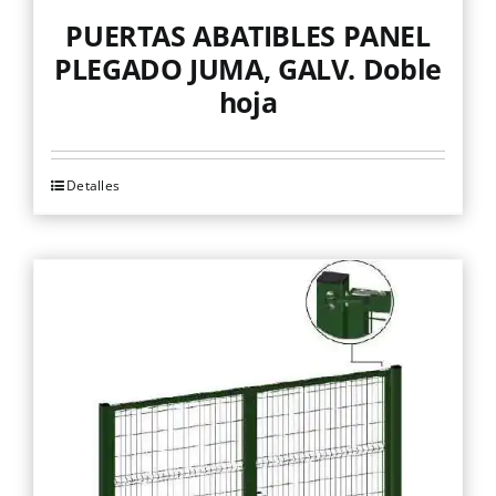
PUERTAS ABATIBLES PANEL
PLEGADO JUMA, GALV. Doble
hoja
Detalles
Este
producto
tiene
múltiples
variantes.
Las
opciones
se
pueden
elegir