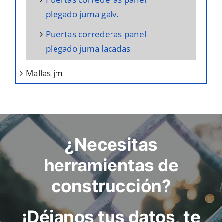
plegado juma galv.
puertas correderas panel
plegado juma lacadas
mallas jm
¿Necesitas
herramientas de
construcción?
¡Déjanos tus datos, te