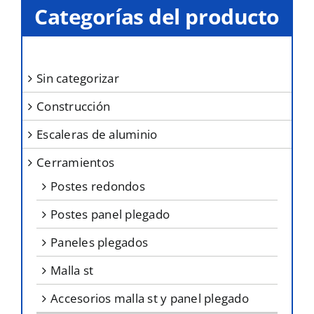
opciones
Categorías del producto
se
pueden
elegir
sin categorizar
en
construcción
la
página
escaleras de aluminio
de
cerramientos
producto
postes redondos
postes panel plegado
paneles plegados
malla st
accesorios malla st y panel plegado