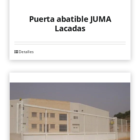
producto
Puerta abatible JUMA
Lacadas
Detalles
Este
producto
tiene
múltiples
variantes.
Las
opciones
se
pueden
elegir