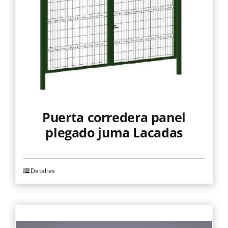
pueden
elegir
en
la
página
de
producto
Puerta corredera panel
plegado juma Lacadas
Detalles
Este
producto
tiene
múltiples