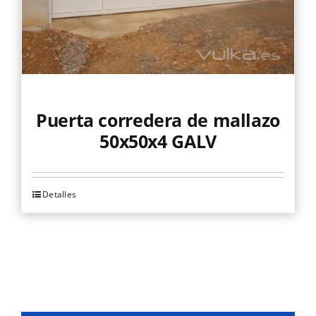
en
la
página
de
producto
Puerta corredera de mallazo
50x50x4 GALV
Detalles
Este
producto
tiene
múltiples
variantes.
Las