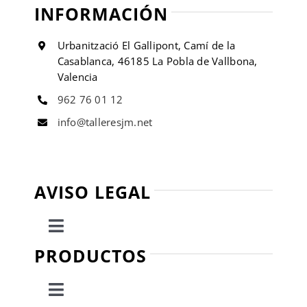
INFORMACIÓN
Urbanització El Gallipont, Camí de la
Casablanca, 46185 La Pobla de Vallbona,
Valencia
962 76 01 12
info@talleresjm.net
AVISO LEGAL
Toggle
Navigation
PRODUCTOS
Política de privacidad
Toggle
Condiciones de uso
Navigation