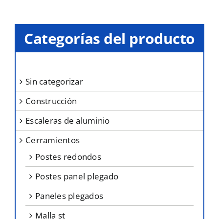
variantes.
Las
opciones
Categorías del producto
se
pueden
elegir
sin categorizar
en
construcción
la
página
escaleras de aluminio
de
cerramientos
producto
postes redondos
postes panel plegado
paneles plegados
malla st