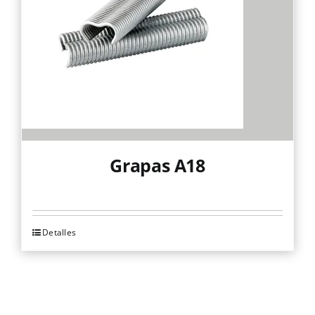
Grapas A18
Detalles
Este
producto
tiene
múltiples