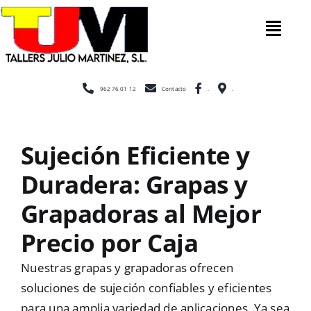
Saltar
al
Tog
contenido
Nav
Inicio
962 76 01 12
Contacto
.
.
Nosotros
Sujeción Eficiente y
Duradera: Grapas y
Construcc
Grapadoras al Mejor
Cerramien
Precio por Caja
Nuestras grapas y grapadoras ofrecen
Escaleras
soluciones de sujeción confiables y eficientes
para una amplia variedad de aplicaciones. Ya sea