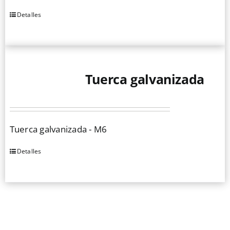
elegir
Detalles
en
la
página
de
Tuerca galvanizada
producto
Tuerca galvanizada - M6
Detalles