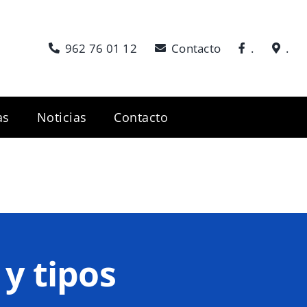
962 76 01 12
Contacto
.
.
as
Noticias
Contacto
y tipos