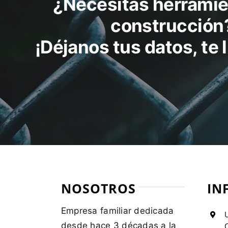
¿Necesitas herramie
construcción
¡Déjanos tus datos, te
NOSOTROS
IN
Empresa familiar dedicada
U
desde hace 3 décadas a la
C