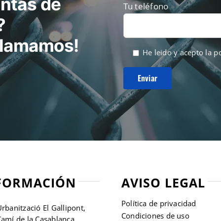
ntas de
Tu teléfono
?
 llamamos!
He leido y acepto la
po
FORMACIÓN
AVISO LEGAL
Política de privacidad
rbanització El Gallipont,
Condiciones de uso
amí de la Casablanca,