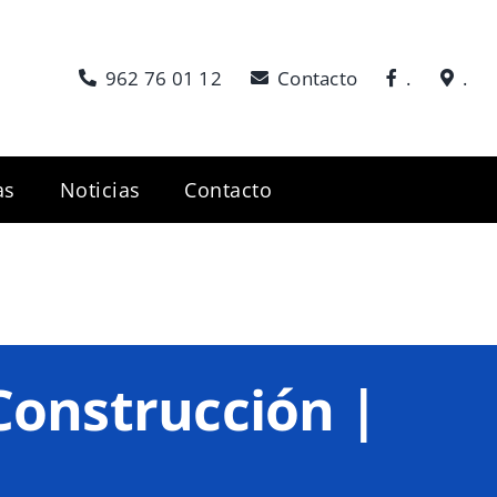
962 76 01 12
Contacto
.
.
as
Noticias
Contacto
Construcción |