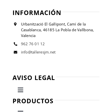
INFORMACIÓN
Urbanització El Gallipont, Camí de la
Casablanca, 46185 La Pobla de Vallbona,
Valencia
962 76 01 12
info@talleresjm.net
AVISO LEGAL
Toggle
Navigation
PRODUCTOS
Política de privacidad