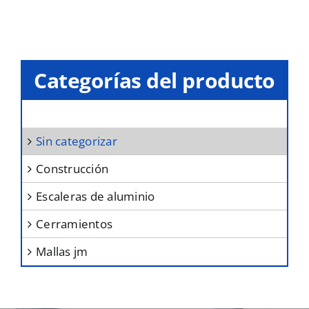
pueden
elegir
en
la
Categorías del producto
página
de
producto
sin categorizar
construcción
escaleras de aluminio
cerramientos
mallas jm