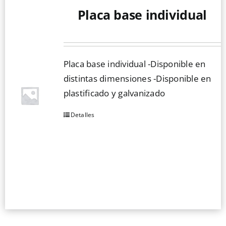
Placa base individual
Mallas
Noticias
Placa base individual -Disponible en
distintas dimensiones -Disponible en
plastificado y galvanizado
Contacto
Detalles
Este
producto
tiene
múltiples
variantes.
Las
opciones
se