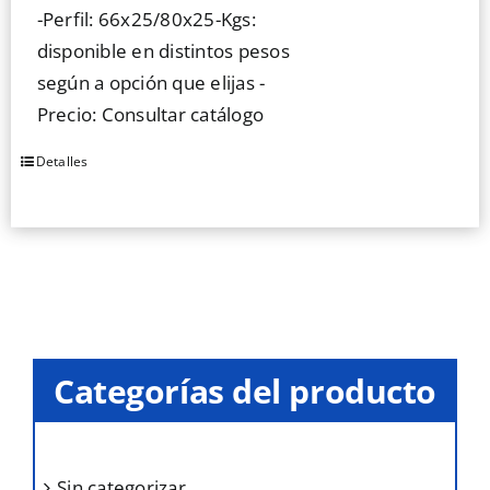
-Perfil: 66x25/80x25-Kgs:
disponible en distintos pesos
según a opción que elijas -
Precio: Consultar catálogo
Detalles
Este
producto
tiene
múltiples
variantes.
Las
opciones
Categorías del producto
se
pueden
elegir
en
sin categorizar