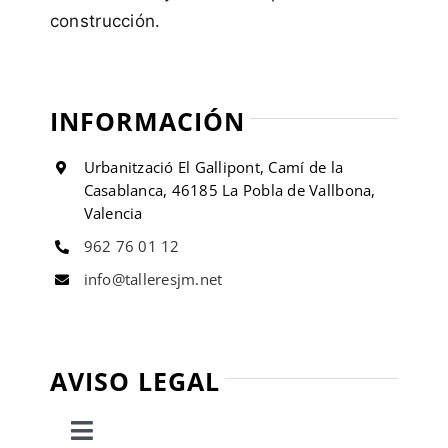
construcción.
INFORMACIÓN
Urbanització El Gallipont, Camí de la
Casablanca, 46185 La Pobla de Vallbona,
Valencia
962 76 01 12
info@talleresjm.net
AVISO LEGAL
Toggle