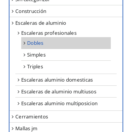
la
construcción
página
escaleras de aluminio
de
producto
escaleras profesionales
dobles
simples
triples
escaleras aluminio domesticas
escaleras de aluminio multiusos
escaleras aluminio multiposicion
cerramientos
mallas jm