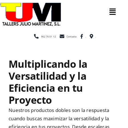
Saltar
al
Tog
contenido
Nav
Inicio
962 76 01 12
Contacto
.
.
Nosotros
Multiplicando la
Versatilidad y la
Construcción
Eficiencia en tu
Cerramientos
Proyecto
Nuestros productos dobles son la respuesta
Escaleras
cuando buscas maximizar la versatilidad y la
eficiencia en tus proyectos. Desde escaleras