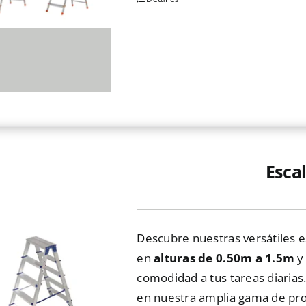
Este
producto
tiene
múltiples
variantes.
Las
opciones
se
pueden
Esca
elegir
en
la
Descubre nuestras versátiles e
página
en
alturas de 0.50m a 1.5m
y
de
comodidad a tus tareas diarias
producto
en nuestra amplia gama de pro