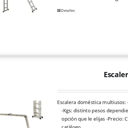
Detalles
Este
producto
tiene
múltiples
variantes.
Las
opciones
se
Escale
pueden
elegir
en
Escalera doméstica multiusos: -
la
-Kgs: distinto pesos dependi
página
opción que le elijas -Precio: 
de
catálogo
producto