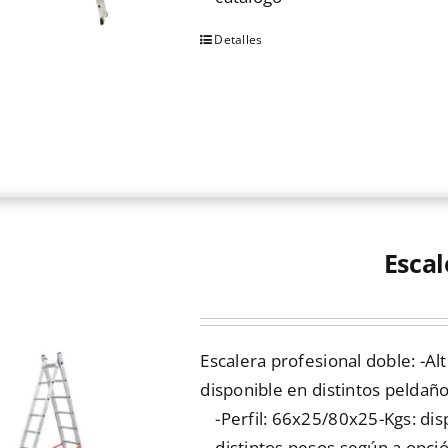
Detalles
Este
producto
tiene
múltiples
variantes.
Las
opciones
se
Escal
pueden
elegir
en
Escalera profesional doble: -Alt
la
disponible en distintos peldaño
página
-Perfil: 66x25/80x25-Kgs: dis
de
distintos pesos según a opci