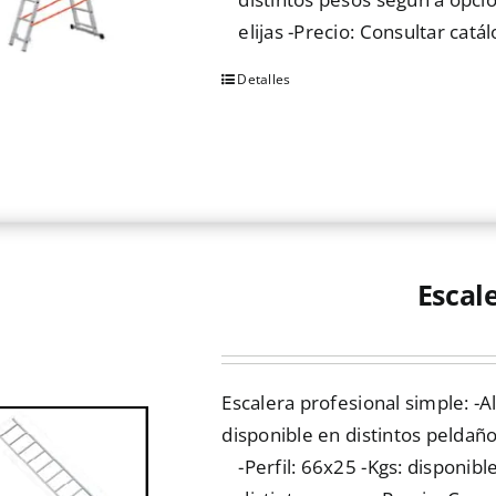
producto
elijas -Precio: Consultar catá
Detalles
Este
producto
tiene
múltiples
variantes.
Las
opciones
Escal
se
pueden
elegir
Escalera profesional simple: -Al
en
disponible en distintos peldaño
la
-Perfil: 66x25 -Kgs: disponibl
página