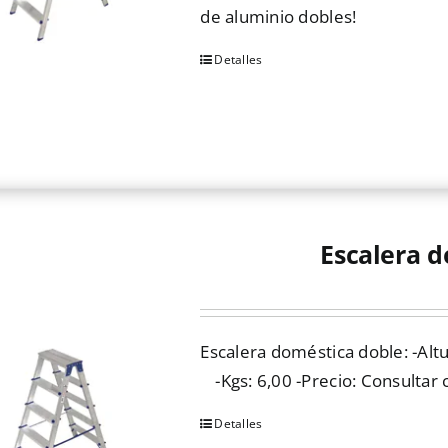
de aluminio dobles!
Detalles
Este
producto
tiene
múltiples
variantes.
Las
opciones
Escalera d
se
pueden
elegir
Escalera doméstica doble: -Alt
en
-Kgs: 6,00 -Precio: Consultar 
la
página
Detalles
de