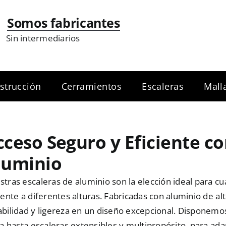
Somos fabricantes
Sin intermediarios
strucción
Cerramientos
Escaleras
Mall
cceso Seguro y Eficiente c
luminio
tras escaleras de aluminio son la elección ideal para c
iente a diferentes alturas. Fabricadas con aluminio de al
abilidad y ligereza en un diseño excepcional. Disponem
ra hasta escaleras extensibles y multipropósito, para ad