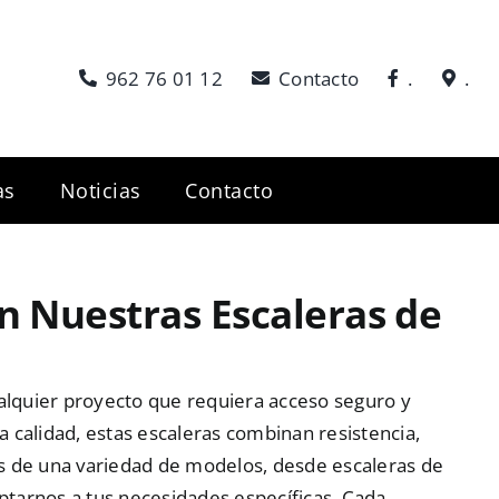
962 76 01 12
Contacto
.
.
as
Noticias
Contacto
on Nuestras Escaleras de
ualquier proyecto que requiera acceso seguro y
ta calidad, estas escaleras combinan resistencia,
os de una variedad de modelos, desde escaleras de
aptarnos a tus necesidades específicas. Cada