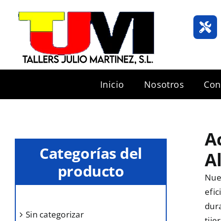
Saltar
al
contenido
Inicio
Nosotros
Con
A
Categorías del
A
producto
Nues
efic
dur
sin categorizar
tije