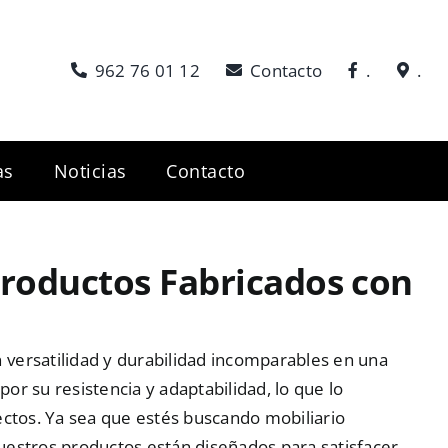
962 76 01 12
Contacto
.
.
as
Noticias
Contacto
 Productos Fabricados con
versatilidad y durabilidad incomparables en una
r su resistencia y adaptabilidad, lo que lo
ectos. Ya sea que estés buscando mobiliario
uestros productos están diseñados para satisfacer