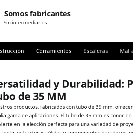
Somos fabricantes
Sin intermediarios
strucción
Cerramientos
Escaleras
Mall
ersatilidad y Durabilidad:
ubo de 35 MM
stros productos, fabricados con tubo de 35 mm, ofrecen 
ia gama de aplicaciones. El tubo de 35 mm es conocido po
ierte en la elección perfecta para una variedad de proy
istente, estructuras sólidas o componentes duraderos, n