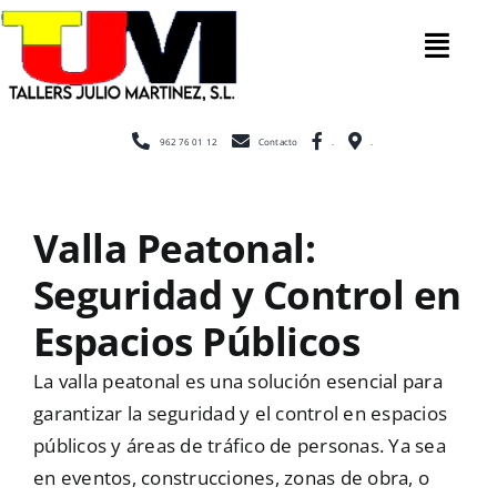
Saltar
al
Tog
contenido
Nav
Inicio
962 76 01 12
Contacto
.
.
Nosotros
Valla Peatonal:
Seguridad y Control en
Construcc
Espacios Públicos
Cerramien
La valla peatonal es una solución esencial para
garantizar la seguridad y el control en espacios
públicos y áreas de tráfico de personas. Ya sea
Escaleras
en eventos, construcciones, zonas de obra, o