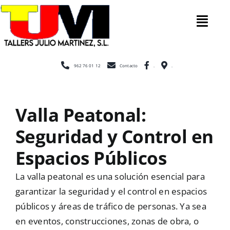
Saltar
al
Tog
contenido
Nav
Inicio
962 76 01 12
Contacto
.
.
Nosotros
Valla Peatonal:
Seguridad y Control en
Construcción
Espacios Públicos
Cerramientos
La valla peatonal es una solución esencial para
garantizar la seguridad y el control en espacios
públicos y áreas de tráfico de personas. Ya sea
Escaleras
en eventos, construcciones, zonas de obra, o