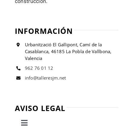
construcción.
INFORMACIÓN
Urbanització El Gallipont, Camí de la
Casablanca, 46185 La Pobla de Vallbona,
Valencia
962 76 01 12
info@talleresjm.net
AVISO LEGAL
Toggle
Navigation