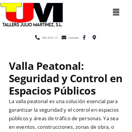
Saltar
al
Tog
contenido
Nav
Inicio
962 76 01 12
Contacto
.
.
Nosotros
Valla Peatonal:
Seguridad y Control en
Construcc
Espacios Públicos
Cerramien
La valla peatonal es una solución esencial para
garantizar la seguridad y el control en espacios
públicos y áreas de tráfico de personas. Ya sea
Escaleras
en eventos, construcciones, zonas de obra, o