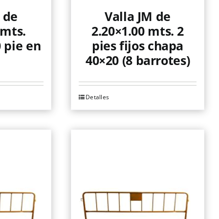
 de
Valla JM de
 mts.
2.20×1.00 mts. 2
 pie en
pies fijos chapa
40×20 (8 barrotes)
Detalles