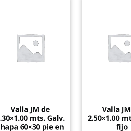
Valla JM de
Valla JM
.30×1.00 mts. Galv.
2.50×1.00 mt
chapa 60×30 pie en
fijo