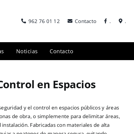
962 76 01 12
Contacto
.
.
as
Noticias
Contacto
Control en Espacios
 seguridad y el control en espacios públicos y áreas
zonas de obra, o simplemente para delimitar áreas,
 instalación. Fabricadas con materiales de alta
a guiar a peatones de manera segura, evitando