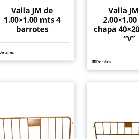
Valla JM de
Valla JM
1.00×1.00 mts 4
2.00×1.00
barrotes
chapa 40×20
“V”
Detalles
Detalles