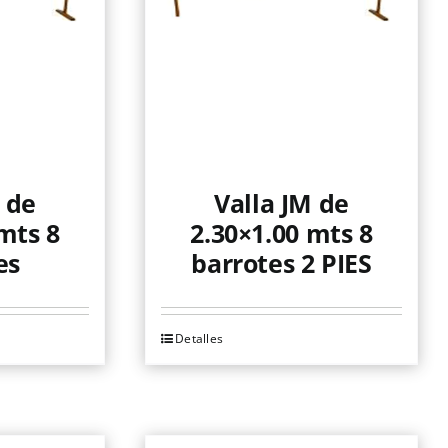
 de
Valla JM de
mts 8
2.30×1.00 mts 8
es
barrotes 2 PIES
Detalles