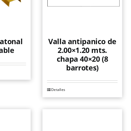
eatonal
Valla antipanico de
able
2.00×1.20 mts.
chapa 40×20 (8
barrotes)
Detalles