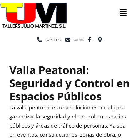
Saltar
al
Tog
contenido
Nav
Inicio
962 76 01 12
Contacto
.
.
Nosotros
Valla Peatonal:
Seguridad y Control en
Construcción
Espacios Públicos
Cerramientos
La valla peatonal es una solución esencial para
garantizar la seguridad y el control en espacios
públicos y áreas de tráfico de personas. Ya sea
Escaleras
en eventos, construcciones, zonas de obra, o