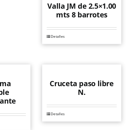
Valla JM de 2.5×1.00
mts 8 barrotes
Detalles
rma
Cruceta paso libre
ble
N.
zante
Detalles
Este
producto