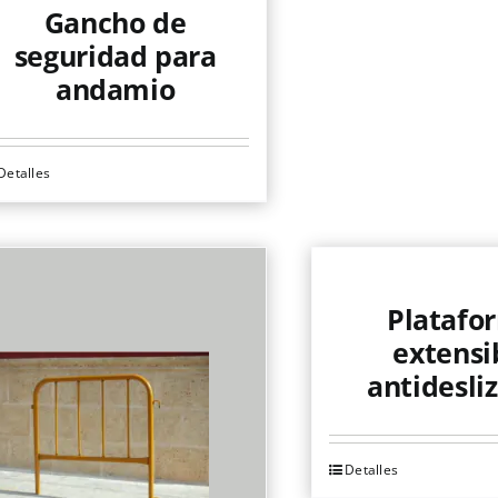
Gancho de
seguridad para
andamio
Detalles
Platafo
extensi
antidesli
Detalles
Este