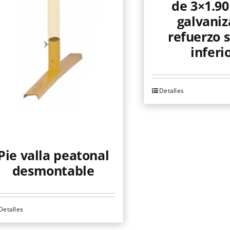
de 3×1.9
galvani
refuerzo s
inferi
Detalles
Pie valla peatonal
desmontable
Detalles