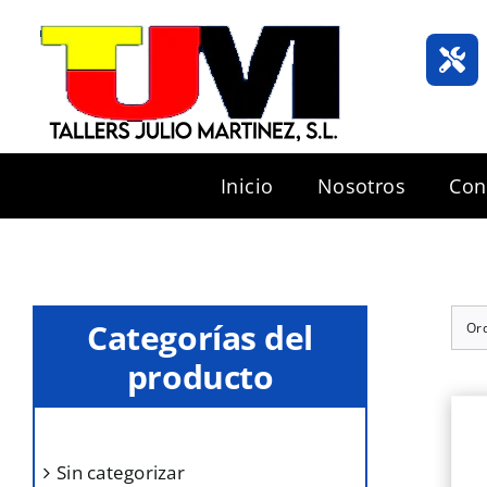
Saltar
al
contenido
Inicio
Nosotros
Con
Categorías del
Or
producto
sin categorizar