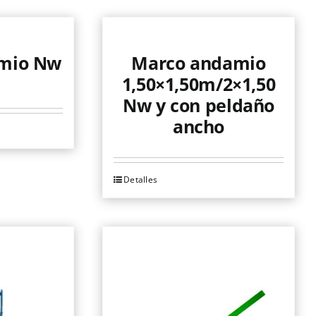
de
producto
mio Nw
Marco andamio
1,50×1,50m/2×1,50
Nw y con peldaño
ancho
Detalles
Este
producto
tiene
múltiples
variantes.
Las
opciones