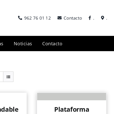
962 76 01 12
Contacto
.
.
as
Noticias
Contacto
adable
Plataforma