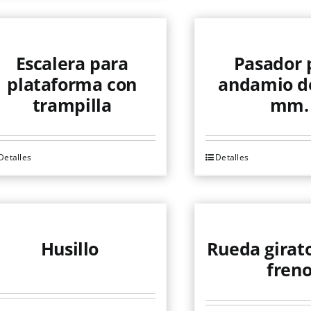
Escalera para
Pasador 
plataforma con
andamio d
trampilla
mm.
Detalles
Detalles
Husillo
Rueda girato
fren