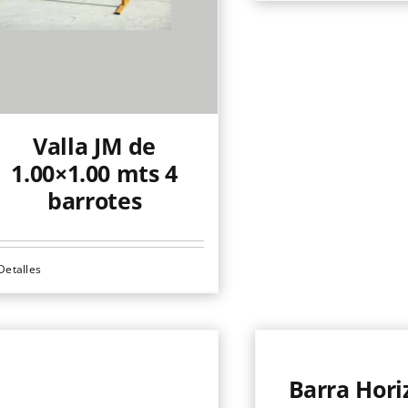
producto
tiene
múltiples
variantes.
Las
opciones
Valla JM de
se
1.00×1.00 mts 4
pueden
barrotes
elegir
en
Detalles
la
página
de
producto
Barra Hori