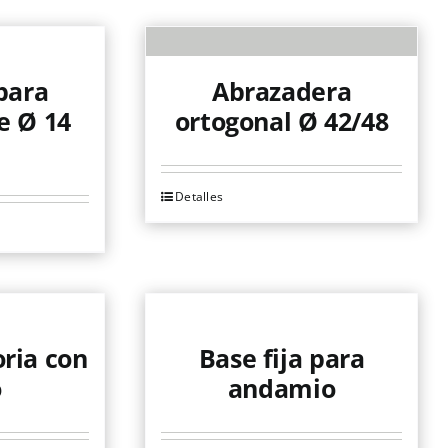
página
de
producto
para
Abrazadera
e Ø 14
ortogonal Ø 42/48
Detalles
Este
producto
tiene
múltiples
variantes.
Las
ria con
Base fija para
opciones
o
andamio
se
pueden