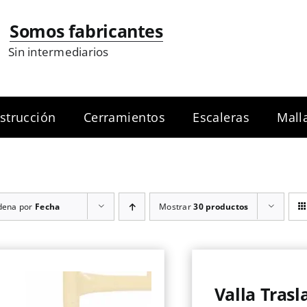
Somos fabricantes
Sin intermediarios
strucción
Cerramientos
Escaleras
Mall
dena por
Fecha
Mostrar
30 productos
Valla Trasl