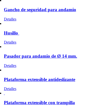
Gancho de seguridad para andamio
Detalles
Husillo
Este
Detalles
producto
tiene
múltiples
Pasador para andamio de Ø 14 mm.
variantes.
Las
Detalles
opciones
se
pueden
Plataforma extensible antideslizante
elegir
en
Este
Detalles
la
producto
página
tiene
de
múltiples
Plataforma extensible con trampilla
producto
variantes.