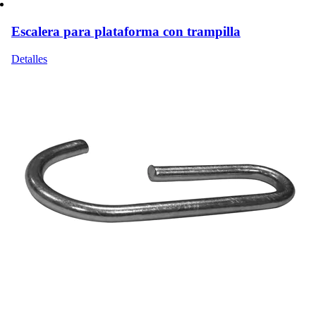
página
de
Escalera para plataforma con trampilla
producto
Detalles