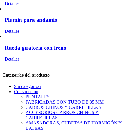
Las
Este
Detalles
opciones
producto
se
tiene
pueden
múltiples
Plumin para andamio
elegir
variantes.
en
Las
Detalles
la
opciones
página
se
de
pueden
Rueda giratoria con freno
producto
elegir
en
Este
Detalles
la
producto
página
tiene
de
múltiples
Categorías del producto
producto
variantes.
Las
Sin categorizar
opciones
Construcción
se
PUNTALES
pueden
FABRICADAS CON TUBO DE 35 MM
elegir
CARROS CHINOS Y CARRETILLAS
en
ACCESORIOS CARROS CHINOS Y
la
CARRETILLAS
página
AMASADORAS, CUBETAS DE HORMIGÓN Y
de
BATEAS