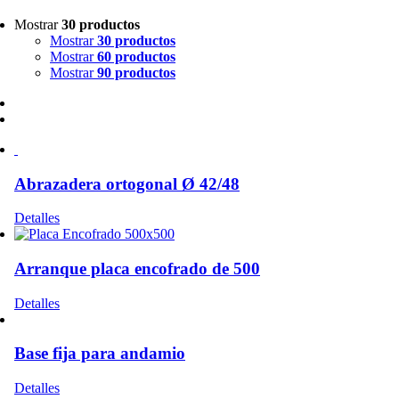
Mostrar
30 productos
Mostrar
30 productos
Mostrar
60 productos
Mostrar
90 productos
Abrazadera ortogonal Ø 42/48
Este
Detalles
producto
tiene
múltiples
Arranque placa encofrado de 500
variantes.
Las
Detalles
opciones
se
pueden
Base fija para andamio
elegir
en
Detalles
la