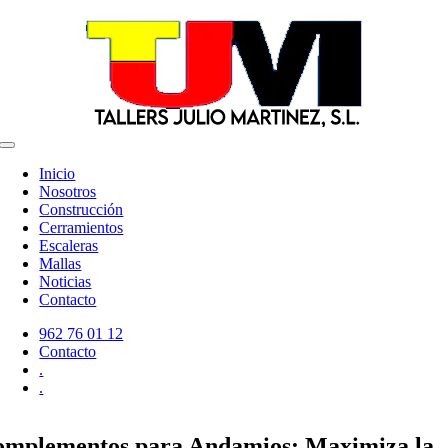
Saltar
al
contenido
Toggle
Navigation
Inicio
Nosotros
Construcción
Cerramientos
Escaleras
Mallas
Noticias
Contacto
962 76 01 12
Contacto
.
.
mplementos para Andamios: Maximiza la