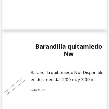
múltiples
variantes.
Las
opciones
se
pueden
elegir
Barandilla quitamiedo
en
Nw
la
página
de
Barandilla quitamiedo Nw -Disponible
producto
en dos medidas 2'00 m. y 3'00 m.
Detalles
Este
producto
tiene