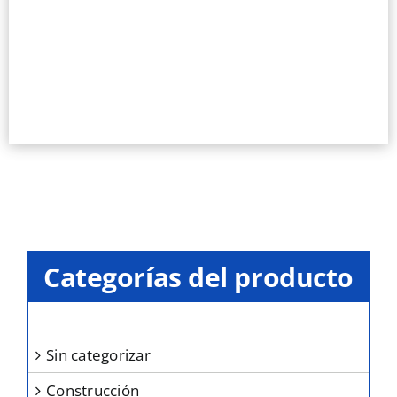
página
tiene
de
múltiples
producto
variantes.
Las
opciones
se
pueden
elegir
en
la
página
Categorías del producto
de
producto
sin categorizar
construcción