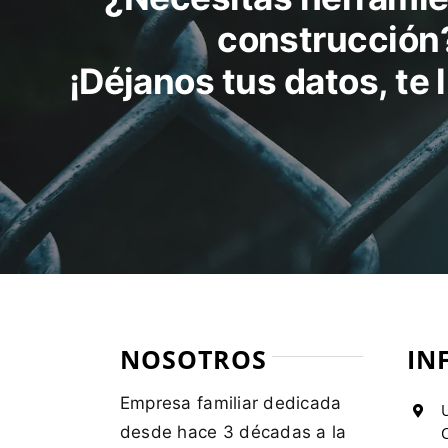
e
construcción
la
pá
¡Déjanos tus datos, te
d
p
NOSOTROS
IN
Empresa familiar dedicada
U
desde hace 3 décadas a la
C