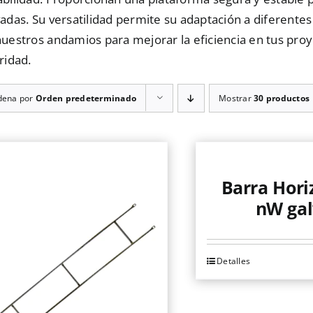
adas. Su versatilidad permite su adaptación a diferente
nuestros andamios para mejorar la eficiencia en tus pr
ridad.
dena por
Orden predeterminado
Mostrar
30 productos
Barra Hori
nW gal
Detalles
Este
producto
tiene