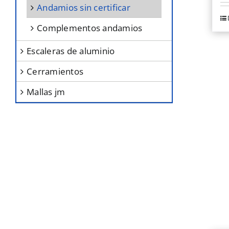
s
andamios sin certificar
p
Es
complementos andamios
el
p
e
ti
escaleras de aluminio
la
mú
cerramientos
pá
va
mallas jm
d
L
p
o
s
p
el
e
la
pá
d
p