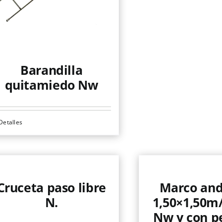
múltiples
variantes.
Las
opciones
se
Barandilla
pueden
quitamiedo Nw
elegir
en
Detalles
la
te
página
roducto
de
ene
producto
ltiples
riantes.
Cruceta paso libre
Marco an
as
N.
1,50×1,50m
pciones
Nw y con p