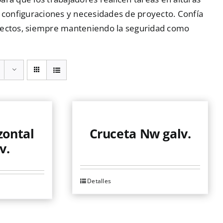
s configuraciones y necesidades de proyecto. Confía
oyectos, siempre manteniendo la seguridad como
zontal
Cruceta Nw galv.
v.
Detalles
Este
producto
tiene