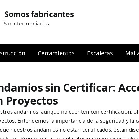
Somos fabricantes
Sin intermediarios
strucción
Cerramientos
Escaleras
Mall
ndamios sin Certificar: Acce
n Proyectos
tros andamios, aunque no cuenten con certificación, ofr
ectos. Entendemos la importancia de la seguridad y la ca
ue nuestros andamios no están certificados, están dise
bilidad. Proporcionan una plataforma segura y estable p