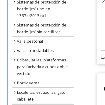
sistemas de protección de
borde 'jm' une-en
13374:2013+a1
sistemas de protección de
borde 'jm' sin certificar
valla peatonal
vallas transladables
Es
cribas, jaulas, plataformas
p
para fachada y cubos doble
ti
vertido
mú
borriquetes
va
escaleras, escuadras, gato,
L
caballete
o