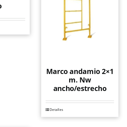
o
Marco andamio 2×1
m. Nw
ancho/estrecho
Detalles
Este
producto