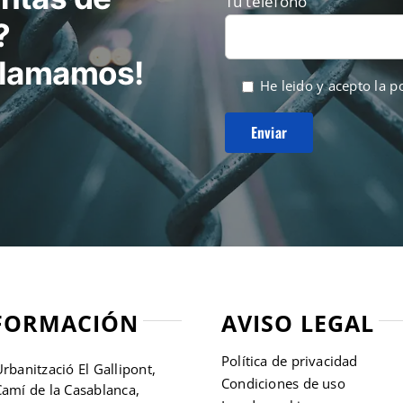
Tu teléfono
n
en
?
la
gina
página
 llamamos!
He leido y acepto la
po
e
de
roducto
producto
FORMACIÓN
AVISO LEGAL
Política de privacidad
rbanització El Gallipont,
Condiciones de uso
amí de la Casablanca,