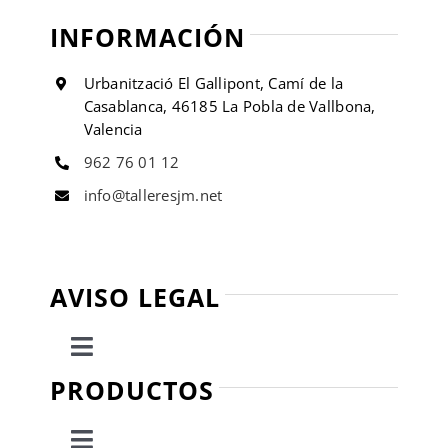
INFORMACIÓN
Urbanització El Gallipont, Camí de la
Casablanca, 46185 La Pobla de Vallbona,
Valencia
962 76 01 12
info@talleresjm.net
AVISO LEGAL
Toggle
Navigation
PRODUCTOS
Política de privacidad
Toggle