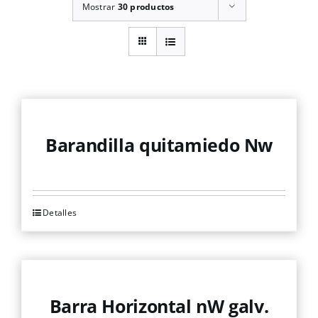
Mostrar
30 productos
Barandilla quitamiedo Nw
Detalles
Este
producto
tiene
múltiples
variantes.
Barra Horizontal nW galv.