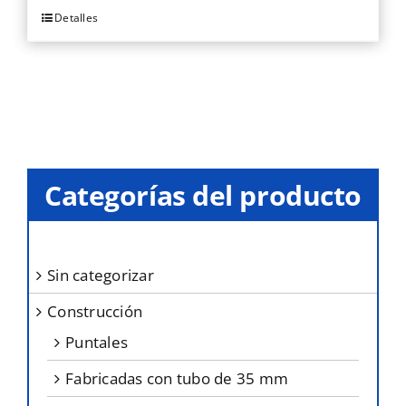
se
Detalles
Este
pueden
producto
elegir
tiene
en
múltiples
la
variantes.
página
Las
de
opciones
producto
Categorías del producto
se
pueden
elegir
sin categorizar
en
construcción
la
página
puntales
de
fabricadas con tubo de 35 mm
producto