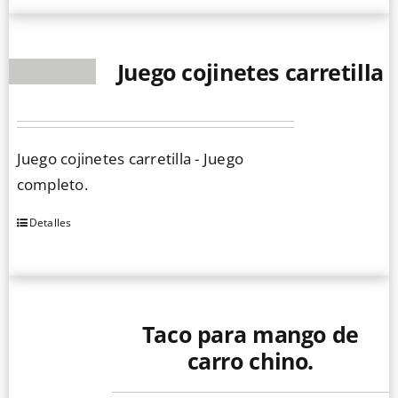
tiene
múltiples
Juego cojinetes carretilla
variantes.
Las
opciones
se
Juego cojinetes carretilla - Juego
pueden
completo.
elegir
en
Detalles
la
página
de
producto
Taco para mango de
carro chino.