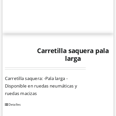
de
producto
producto
tiene
múltiples
variantes.
Las
opciones
se
Carretilla saquera pala
pueden
larga
elegir
en
la
Carretilla saquera: -Pala larga -
página
Disponible en ruedas neumáticas y
de
ruedas macizas
producto
Detalles
Este
producto