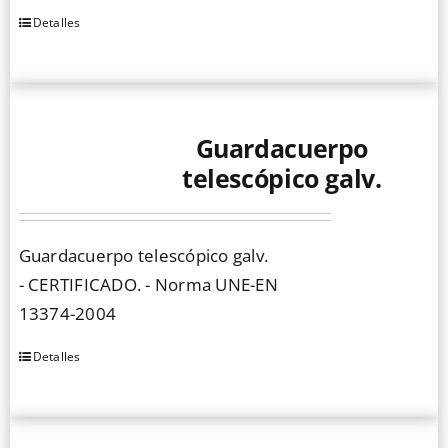
Detalles
Este
producto
tiene
múltiples
Guardacuerpo
variantes.
Las
telescópico galv.
opciones
se
Guardacuerpo telescópico galv.
pueden
- CERTIFICADO. - Norma UNE-EN
elegir
13374-2004
en
la
Detalles
página
de
producto