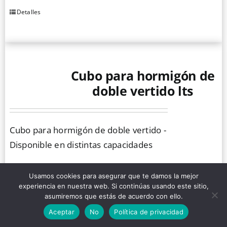
Detalles
Cubo para hormigón de
doble vertido lts
Cubo para hormigón de doble vertido -
Disponible en distintas capacidades
Detalles
Este
Usamos cookies para asegurar que te damos la mejor
producto
experiencia en nuestra web. Si continúas usando este sitio,
asumiremos que estás de acuerdo con ello.
tiene
múltiples
Aceptar
No
Política de privacidad