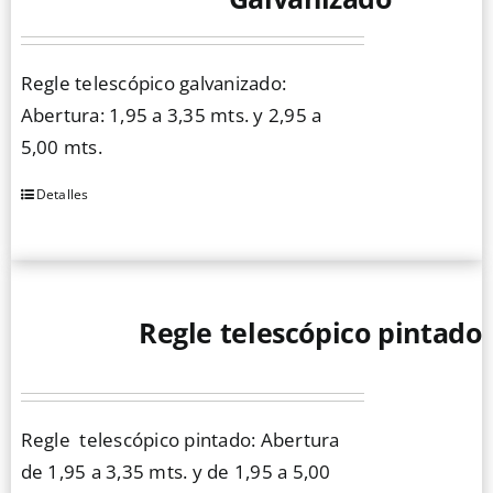
opciones
se
Regle telescópico galvanizado:
pueden
Abertura: 1,95 a 3,35 mts. y 2,95 a
elegir
5,00 mts.
en
la
Detalles
Este
página
producto
de
tiene
producto
múltiples
Regle telescópico pintado
variantes.
Las
opciones
se
Regle telescópico pintado: Abertura
pueden
de 1,95 a 3,35 mts. y de 1,95 a 5,00
elegir