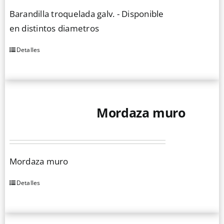
se
Barandilla troquelada galv. - Disponible
pueden
en distintos diametros
elegir
en
Detalles
Este
la
producto
página
tiene
de
múltiples
producto
Mordaza muro
variantes.
Las
opciones
se
Mordaza muro
pueden
elegir
Detalles
en
la