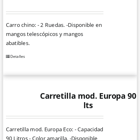
Las
opciones
se
Carro chino: - 2 Ruedas. -Disponible en
pueden
mangos telescópicos y mangos
elegir
abatibles.
en
la
Detalles
Este
página
producto
de
tiene
producto
múltiples
Carretilla mod. Europa 90
variantes.
Las
lts
opciones
se
Carretilla mod. Europa Eco: - Capacidad
pueden
90 Litros - Color amarilla. -Disponible
elegir