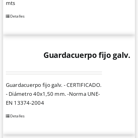
mts
en
la
Detalles
Este
página
producto
de
tiene
producto
múltiples
Guardacuerpo fijo galv.
variantes.
Las
opciones
se
Guardacuerpo fijo galv. - CERTIFICADO.
pueden
- Diámetro 40x1,50 mm. -Norma UNE-
elegir
EN 13374-2004
en
la
Detalles
página
de