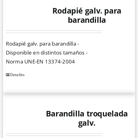
Rodapié galv. para
barandilla
Rodapié galv. para barandilla -
Disponible en distintos tamaños -
Norma UNE-EN 13374-2004
Detalles
Este
producto
tiene
múltiples
Barandilla troquelada
variantes.
Las
galv.
opciones