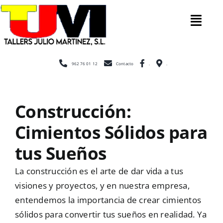
Saltar
al
Tog
contenido
Nav
Inicio
962 76 01 12
Contacto
.
.
Nosotros
Construcción:
Cimientos Sólidos para
Construcc
tus Sueños
Cerramien
La construcción es el arte de dar vida a tus
visiones y proyectos, y en nuestra empresa,
entendemos la importancia de crear cimientos
Escaleras
sólidos para convertir tus sueños en realidad. Ya