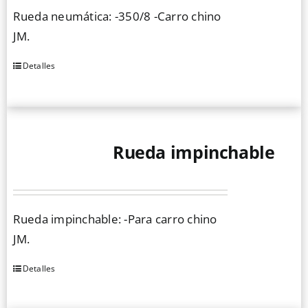
se
Rueda neumática: -350/8 -Carro chino
pueden
JM.
elegir
en
Detalles
la
página
de
producto
Rueda impinchable
Rueda impinchable: -Para carro chino
JM.
Detalles