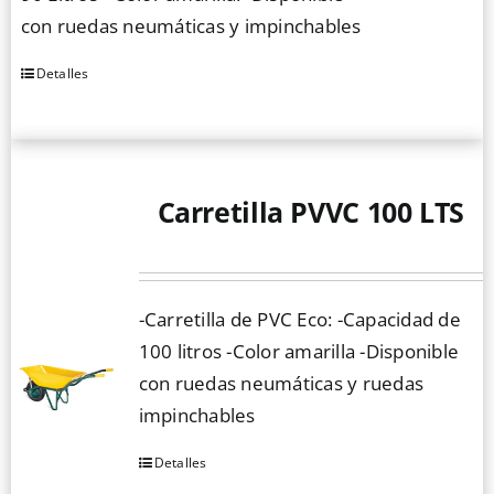
con ruedas neumáticas y impinchables
en
la
Detalles
Este
página
producto
de
tiene
producto
múltiples
Carretilla PVVC 100 LTS
variantes.
Las
opciones
se
-Carretilla de PVC Eco: -Capacidad de
pueden
100 litros -Color amarilla -Disponible
elegir
con ruedas neumáticas y ruedas
en
impinchables
la
página
Detalles
Este