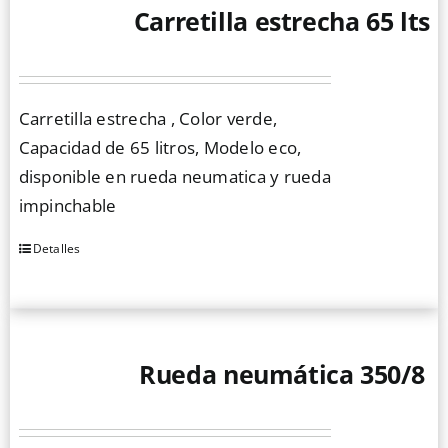
Carretilla estrecha 65 lts
Carretilla estrecha , Color verde,
Capacidad de 65 litros, Modelo eco,
disponible en rueda neumatica y rueda
impinchable
Detalles
Este
producto
tiene
múltiples
Rueda neumática 350/8
variantes.
Las
opciones