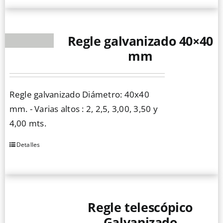
Regle galvanizado 40×40
mm
Regle galvanizado Diámetro: 40x40
mm. - Varias altos : 2, 2,5, 3,00, 3,50 y
4,00 mts.
Detalles
Este
producto
tiene
múltiples
Regle telescópico
variantes.
Las
Galvanizado