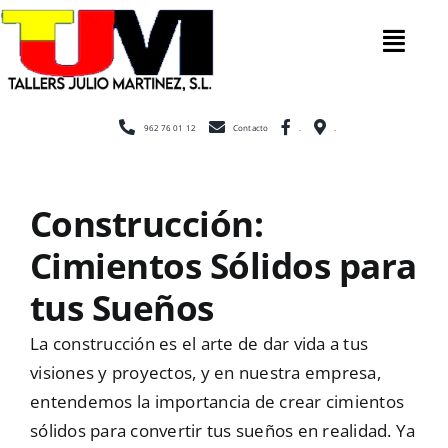
Saltar
al
Tog
contenido
Nav
Inicio
962 76 01 12
Contacto
.
.
Nosotros
Construcción:
Cimientos Sólidos para
Construcc
tus Sueños
Cerramien
La construcción es el arte de dar vida a tus
visiones y proyectos, y en nuestra empresa,
entendemos la importancia de crear cimientos
Escaleras
sólidos para convertir tus sueños en realidad. Ya