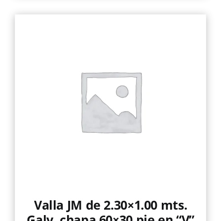
Valla JM de 2.30×1.00 mts.
Galv. chapa 60×30 pie en “V”