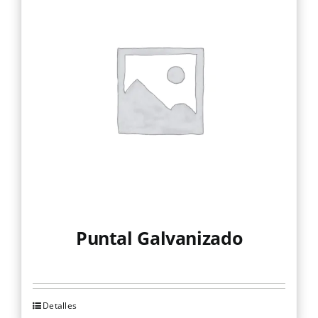
Puntal Galvanizado
Detalles
Este