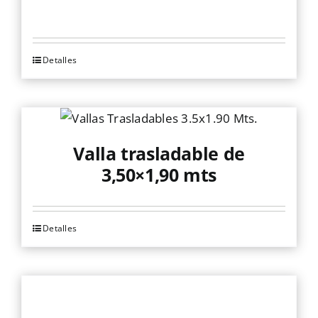
Detalles
Valla trasladable de
3,50×1,90 mts
Detalles
Este
producto
tiene
múltiples
variantes.