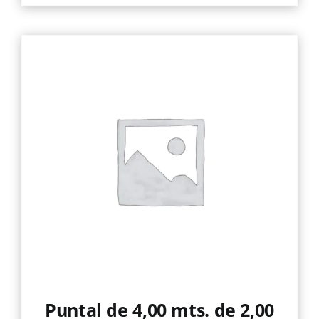
producto
tiene
múltiples
variantes.
Las
opciones
se
pueden
elegir
en
la
página
de
producto
Puntal de 4,00 mts. de 2,00