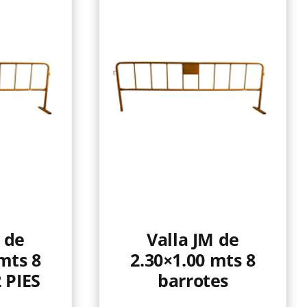
 de
Valla JM de
mts 8
2.30×1.00 mts 8
 PIES
barrotes