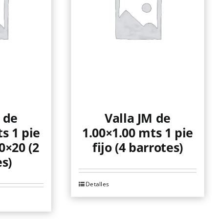
 de
Valla JM de
s 1 pie
1.00×1.00 mts 1 pie
0×20 (2
fijo (4 barrotes)
s)
Detalles