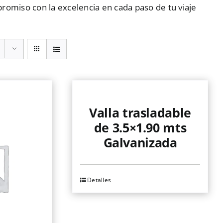
romiso con la excelencia en cada paso de tu viaje
Valla trasladable
de 3.5×1.90 mts
Galvanizada
Detalles
Este
producto
tiene