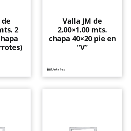
 de
Valla JM de
mts. 2
2.00×1.00 mts.
 chapa
chapa 40×20 pie en
rrotes)
“V”
Detalles