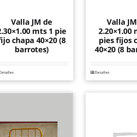
Valla JM de
Valla JM
2.30×1.00 mts 1 pie
2.20×1.00 
fijo chapa 40×20 (8
pies fijos
barrotes)
40×20 (8 ba
Detalles
Detalles