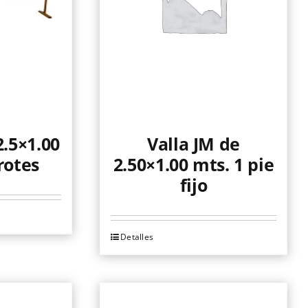
2.5×1.00
Valla JM de
rotes
2.50×1.00 mts. 1 pie
fijo
Detalles