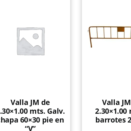
Valla JM de
Valla JM
.30×1.00 mts. Galv.
2.30×1.00 
chapa 60×30 pie en
barrotes 2
“V”