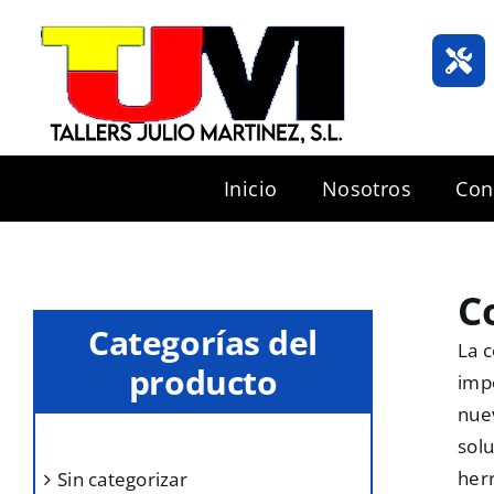
Saltar
al
contenido
Inicio
Nosotros
Con
C
Categorías del
La c
producto
impo
nuev
solu
her
sin categorizar